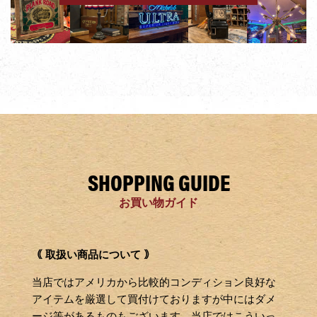
SHOPPING GUIDE
右
お買い物ガイド
と
左
の
｟ 取扱い商品について ｠
矢
印
当店ではアメリカから比較的コンディション良好な
を
アイテムを厳選して買付けておりますが中にはダメ
使
ージ等があるものもございます。当店ではこういっ