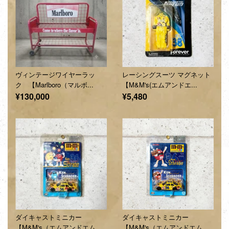
ヴィンテージワイヤーラッ
レーシングスーツ マグネット
ク 【Marlboro（マルボ...
【M&M's(エムアンドエ...
通
通
¥130,000
¥5,480
常
常
価
価
格
格
ダイキャストミニカー
ダイキャストミニカー
【M&M's（エムアンドエム
【M&M's（エムアンドエム