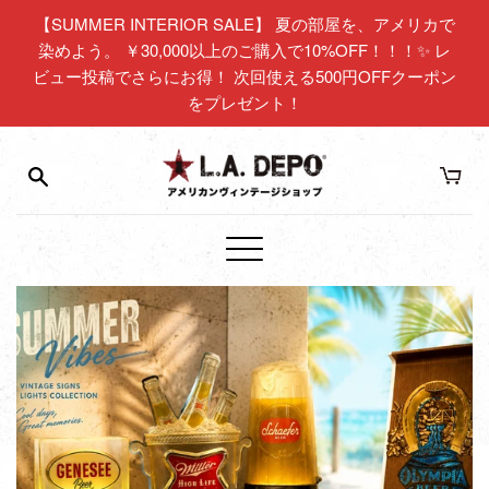
コ
【SUMMER INTERIOR SALE】 夏の部屋を、アメリカで
ン
染めよう。 ￥30,000以上のご購入で10%OFF！！！✨ レ
テ
ビュー投稿でさらにお得！ 次回使える500円OFFクーポン
ン
をプレゼント！
ツ
に
ス
キ
L.A.DEPO（エ
ッ
プ
ル
メ
す
ニ
エ
る
ュ
ー
ー
デ
ポ）