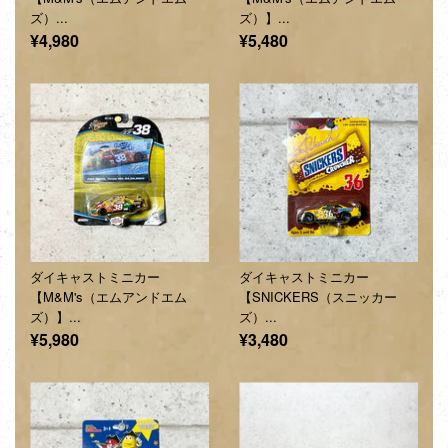
ズ）...
ズ）】...
通
通
¥4,980
¥5,480
常
常
価
価
格
格
ダイキャストミニカー
ダイキャストミニカー
【M&M's（エムアンドエム
【SNICKERS（スニッカー
ズ）】...
ズ）...
通
通
¥5,980
¥3,480
常
常
価
価
格
格