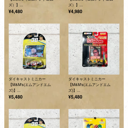
ズ）】...
ズ）】...
通
通
¥4,480
¥4,980
常
常
価
価
格
格
ダイキャストミニカー
ダイキャストミニカー
【M&M's(エムアンドエム
【M&M's(エムアンドエム
ズ)】...
ズ)】...
通
通
¥5,480
¥5,480
常
常
価
価
格
格