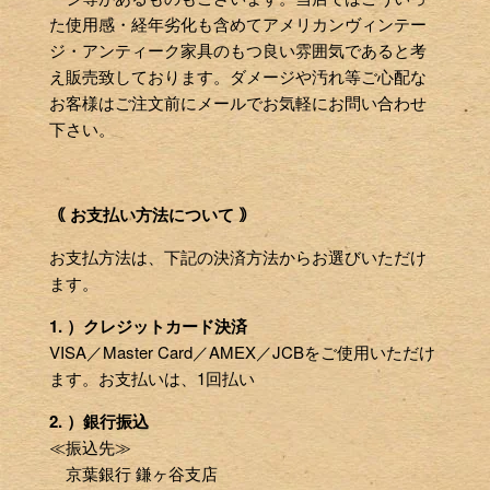
っ
た使用感・経年劣化も含めてアメリカンヴィンテー
て
ジ・アンティーク家具のもつ良い雰囲気であると考
ス
え販売致しております。ダメージや汚れ等ご心配な
ラ
お客様はご注文前にメールでお気軽にお問い合わせ
イ
下さい。
ド
シ
ョ
｟ お支払い方法について ｠
ー
を
お支払方法は、下記の決済方法からお選びいただけ
ナ
ます。
ビ
1. ）クレジットカード決済
ゲ
VISA／Master Card／AMEX／JCBをご使用いただけ
ー
ます。お支払いは、1回払い
ト
す
2. ）銀行振込
る
≪振込先≫
か、
京葉銀行 鎌ヶ谷支店
モ