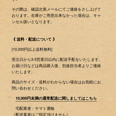
右
に
その際は、確認次第メールにてご連絡をさし上げて
ス
おります。在庫がご用意出来なかった場合は、キャ
ワ
ンセル扱いとなります。
イ
プ
｟ 送料・配送について ｠
し
ま
[10,000円以上送料無料]
す
受注日から3-5営業日以内に配送手配をいたします。
お届け日などは商品購入後、別途担当者よりご連絡
いたします。
商品のサイズ・送料がわからない場合はお気軽にお
問い合わせください。
10,000円未満の通常配送に関しましてはこちら
宅配業者：ヤマト運輸
（配送業者はご指定頂けません）