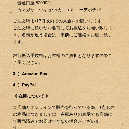
普通口座 5209021
バ
カマガヤコウギョウ(カ エルエーデポチバ
イ
ル
ご注文時より7日以内での入金をお願いします。
デ
ご注文時に頂いたお名前にてお振込をお願い致しま
バ
す。名義が違う場合は、事前にご連絡をお願い致し
イ
ます。
ス
を
銀行振込手数料はお客様のご負担となりますのでご
使
了承ください。
用
3. ）Amazon Pay
し
て
4. ）PayPal
い
｟ 在庫について ｠
る
場
実店舗とオンラインで販売を行っている為、1点もの
合
の商品につきましては、在庫ありの表示でも店舗に
は
て販売済みでお届けできない場合がございま
左
す。