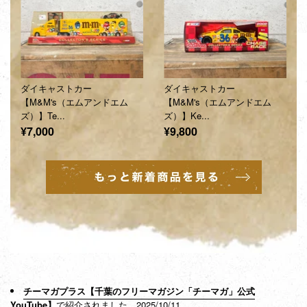
ダイキャストカー
ダイキャストカー
【M&M's（エムアンドエム
【M&M's（エムアンドエム
ズ）】Te...
ズ）】Ke...
通
通
¥7,000
¥9,800
常
常
価
価
格
格
チーマガプラス【千葉のフリーマガジン「チーマガ」公式
YouTube】
で紹介されました。
2025/10/11