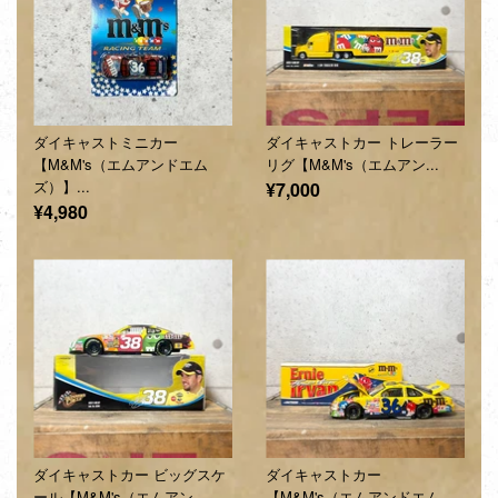
ダイキャストミニカー
ダイキャストカー トレーラー
【M&M's（エムアンドエム
リグ【M&M's（エムアン...
ズ）】...
通
¥7,000
通
¥4,980
常
常
価
価
格
格
ダイキャストカー ビッグスケ
ダイキャストカー
ール【M&M's（エムアン...
【M&M's（エムアンドエム