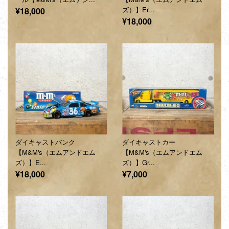
通
ズ）】Er...
¥18,000
通
¥18,000
常
常
価
価
格
格
ダイキャストバンク
ダイキャストカー
【M&M's（エムアンドエム
【M&M's（エムアンドエム
ズ）】E...
ズ）】Gr...
通
通
¥18,000
¥7,000
常
常
価
価
格
格