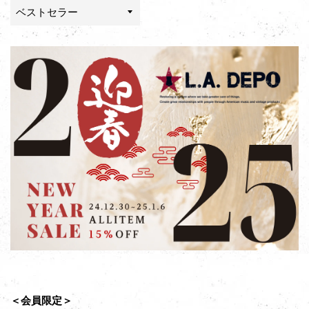
並
び
替
え
＜会員限定＞