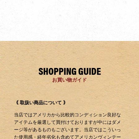
常
常
価
価
格
格
SHOPPING GUIDE
お買い物ガイド
｟ 取扱い商品について ｠
当店ではアメリカから比較的コンディション良好な
アイテムを厳選して買付けておりますが中にはダメ
ージ等があるものもございます。当店ではこういっ
た使用感・経年劣化も含めてアメリカンヴィンテー