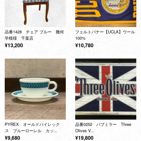
品番1428 チェア ブルー 幾何
フェルトバナー【UCLA】ウール
学模様 千葉店
100%
通
通
¥13,200
¥10,780
常
常
価
価
格
格
PYREX オールドパイレック
品番0252 パブミラー Three
ス ブルーローレル カッ...
Olives V...
通
通
¥9,680
¥19,800