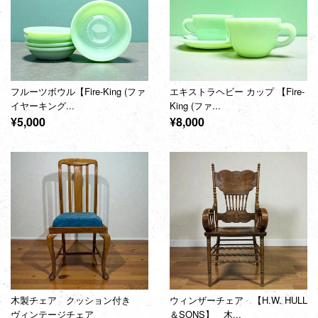
フルーツボウル【Fire-King (ファ
エキストラヘビー カップ 【Fire-
イヤーキング...
King (ファ...
通
通
¥5,000
¥8,000
常
常
価
価
格
格
木製チェア クッション付き
ウィンザーチェア 【H.W. HULL
ヴィンテージチェア
＆SONS】 木...