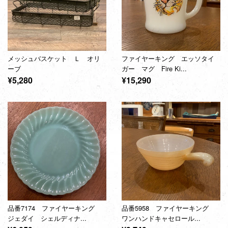
メッシュバスケット Ｌ オリ
ファイヤーキング エッソタイ
ーブ
ガー マグ Fire Ki...
通
通
¥5,280
¥15,290
常
常
価
価
格
格
品番7174 ファイヤーキング
品番5958 ファイヤーキング
ジェダイ シェルディナ...
ワンハンドキャセロール...