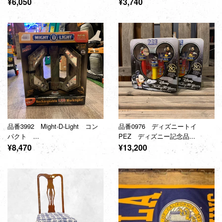
通
通
¥6,050
¥3,740
常
常
価
価
格
格
品番3992 Might-D-Light コン
品番0976 ディズニートイ
パクト ...
PEZ ディズニー記念品...
通
通
¥8,470
¥13,200
常
常
価
価
格
格