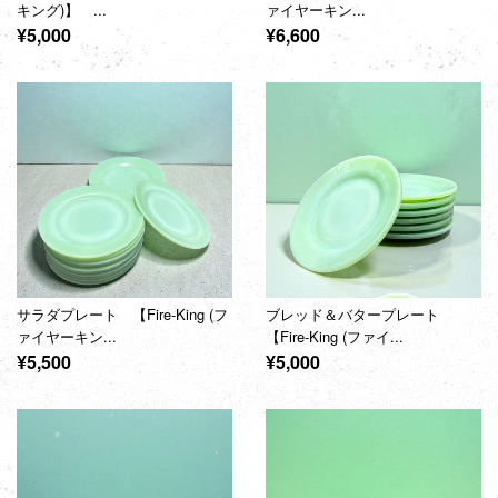
キング)】 ...
ァイヤーキン...
通
通
¥5,000
¥6,600
常
常
価
価
格
格
サラダプレート 【Fire-King (フ
ブレッド＆バタープレート
ァイヤーキン...
【Fire-King (ファイ...
通
通
¥5,500
¥5,000
常
常
価
価
格
格