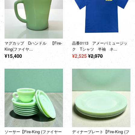
マグカップ Dハンドル 【Fire-
品番0113 アメーバミュージッ
King(ファイヤ...
ク Tシャツ 半袖 ネ...
通
販
通
¥15,400
¥2,525
¥2,970
常
売
常
価
価
価
格
格
格
ソーサー【Fire-King (ファイヤー
ディナープレート【Fire-King (フ