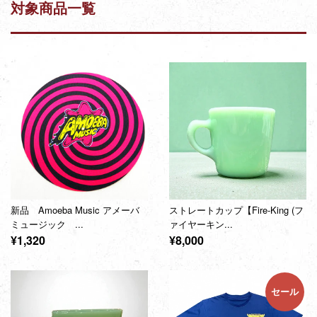
対象商品一覧
新品 Amoeba Music アメーバ
ストレートカップ【Fire-King (フ
ミュージック ...
ァイヤーキン...
通
通
¥1,320
¥8,000
常
常
価
価
格
格
セール