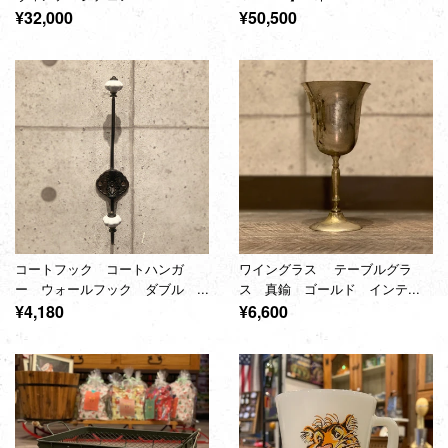
通
通
¥32,000
¥50,500
常
常
価
価
格
格
コートフック コートハンガ
ワイングラス テーブルグラ
ー ウォールフック ダブル ...
ス 真鍮 ゴールド インテ...
通
通
¥4,180
¥6,600
常
常
価
価
格
格