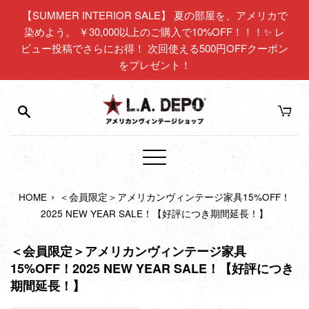
コ
【SUMMER INTERIOR SALE】 夏の部屋を、アメリカで
ン
染めよう。 ￥30,000以上のご購入で10%OFF！！！✨ レ
テ
ビュー投稿でさらにお得！ 次回使える500円OFFクーポン
ン
をプレゼント！
ツ
に
ス
キ
ッ
プ
メ
す
ニ
る
›
HOME
＜会員限定＞アメリカンヴィンテージ家具15%OFF！
ュ
2025 NEW YEAR SALE！【好評につき期間延長！】
ー
＜会員限定＞アメリカンヴィンテージ家具
15%OFF！2025 NEW YEAR SALE！【好評につき
期間延長！】