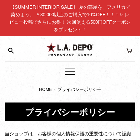
コ
【SUMMER INTERIOR SALE】 夏の部屋を、アメリカで
ン
染めよう。 ￥30,000以上のご購入で10%OFF！！！✨ レ
テ
ビュー投稿でさらにお得！ 次回使える500円OFFクーポン
ン
をプレゼント！
ツ
に
ス
キ
ッ
プ
メ
す
ニ
る
›
HOME
プライバシーポリシー
ュ
ー
プライバシーポリシー
当ショップは、お客様の個人情報保護の重要性について認識