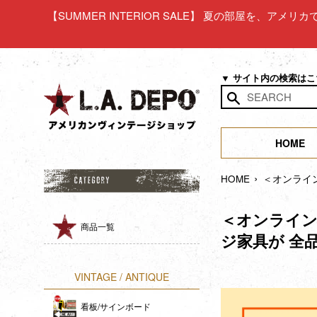
コ
【SUMMER INTERIOR SALE】 夏の部屋を、アメ
ン
テ
ン
ツ
▼ サイト内の検索は
に
ス
検
キ
索
ッ
HOME
す
プ
る
›
す
HOME
＜オンラインシ
る
＜オンラインショ
商品一覧
ジ家具が 全品
VINTAGE / ANTIQUE
看板/サインボード