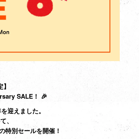
定】
ersary SALE！ 🎉
6周年を迎えました。
めて、
の特別セールを開催！