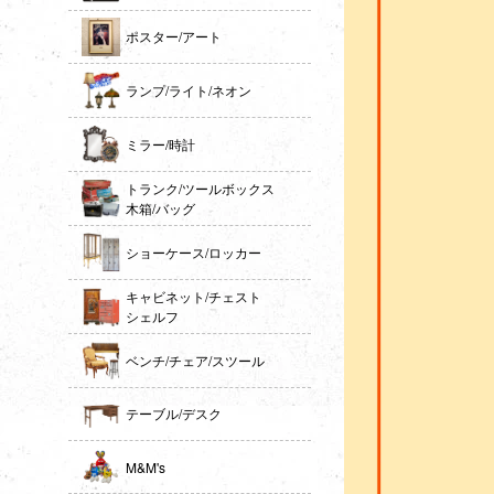
ポスター/アート
ランプ/ライト/ネオン
ミラー/時計
トランク/ツールボックス
木箱/バッグ
ショーケース/ロッカー
キャビネット/チェスト
シェルフ
ベンチ/チェア/スツール
テーブル/デスク
M&M's