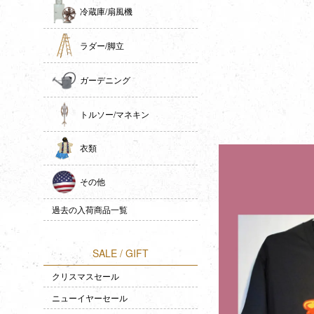
冷蔵庫/扇風機
ラダー/脚立
ガーデニング
トルソー/マネキン
衣類
その他
過去の入荷商品一覧
SALE / GIFT
クリスマスセール
ニューイヤーセール