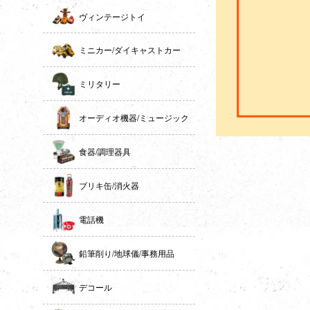
ヴィンテージトイ
ミニカー/ダイキャストカー
ミリタリー
オーディオ機器/ミュージック
食器/調理器具
ブリキ缶/消火器
電話機
鉛筆削り/地球儀/事務用品
デコール