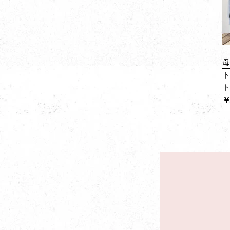
母
ト
￥