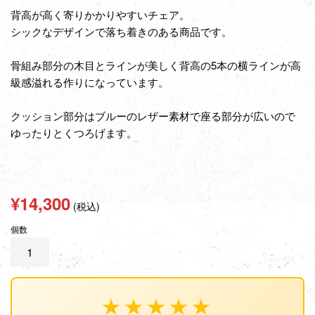
背高が高く寄りかかりやすいチェア。
シックなデザインで落ち着きのある商品です。
骨組み部分の木目とラインが美しく背高の5本の横ラインが高
級感溢れる作りになっています。
クッション部分はブルーのレザー素材で座る部分が広いので
ゆったりとくつろげます。
通
¥14,300
(税込)
常
個数
価
格
★★★★★