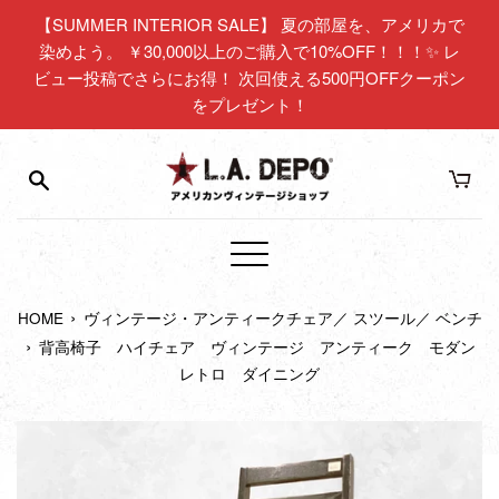
コ
【SUMMER INTERIOR SALE】 夏の部屋を、アメリカで
ン
染めよう。 ￥30,000以上のご購入で10%OFF！！！✨ レ
テ
ビュー投稿でさらにお得！ 次回使える500円OFFクーポン
ン
をプレゼント！
ツ
に
ス
キ
ッ
プ
メ
す
ニ
る
›
HOME
ヴィンテージ・アンティークチェア／ スツール／ ベンチ
ュ
›
ー
背高椅子 ハイチェア ヴィンテージ アンティーク モダン
レトロ ダイニング