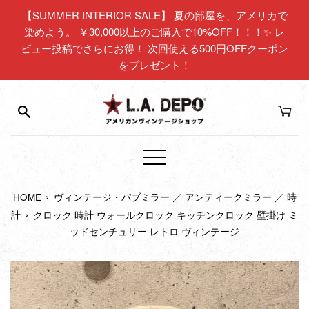
コ
【SUMMER INTERIOR SALE】 夏の部屋を、アメリカで
ン
染めよう。 ￥30,000以上のご購入で10%OFF！！！✨ レ
テ
ビュー投稿でさらにお得！ 次回使える500円OFFクーポン
ン
をプレゼント！
ツ
に
ス
キ
ッ
プ
メ
す
ニ
る
›
HOME
ヴィンテージ・パブミラー ／ アンティークミラー ／ 時
ュ
›
ー
計
クロック 時計 ウォールクロック キッチンクロック 壁掛け ミ
ッドセンチュリー レトロ ヴィンテージ