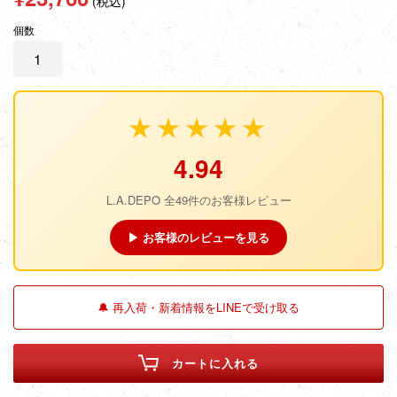
(税込)
常
個数
価
格
★★★★★
4.94
L.A.DEPO 全49件のお客様レビュー
▶ お客様のレビューを見る
🔔 再入荷・新着情報をLINEで受け取る
カートに入れる