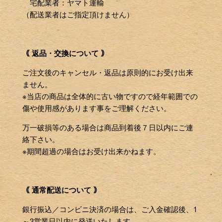
宅配業者：ヤマト運輸
（配送業者はご指定頂けません）
｟ 返品・交換について ｠
ご注文後のキャンセル・返品は原則的にお受け出来
ません。
※当店の商品は全体的に古い物ですので経年範囲での
傷や使用感があります事をご理解ください。
万一破損等のある場合は商品到着後７日以内にご連
絡下さい。
※期間超過の場合はお受け出来かねます。
｟ 通常配送について ｠
銀行振込／コンビニ決済の場合は、ご入金確認後、1
～3営業日以内に発送いたします。