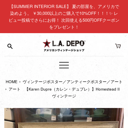
コ
【SUMMER INTERIOR SALE】 夏の部屋を、アメリカで
ン
染めよう。 ￥30,000以上のご購入で10%OFF！！！✨ レ
テ
ビュー投稿でさらにお得！ 次回使える500円OFFクーポン
ン
をプレゼント！
ツ
に
ス
キ
ッ
プ
メ
す
ニ
る
›
HOME
ヴィンテージポスター／アンティークポスター／アート
ュ
›
ー
アート 【Karen Dupre（カレン・デュプレ）】Homestead II
ヴィンテージ