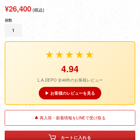
通
¥26,400
(税込)
常
個数
価
格
★★★★★
4.94
L.A.DEPO 全49件のお客様レビュー
▶ お客様のレビューを見る
🔔 再入荷・新着情報をLINEで受け取る
カートに入れる