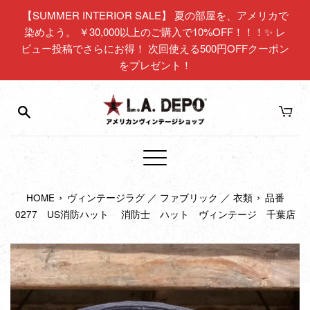
コ
【SUMMER INTERIOR SALE】 夏の部屋を、アメリカで
ン
染めよう。 ￥30,000以上のご購入で10%OFF！！！✨ レ
テ
ビュー投稿でさらにお得！ 次回使える500円OFFクーポン
ン
をプレゼント！
ツ
に
ス
キ
ッ
プ
メ
す
ニ
る
›
›
HOME
ヴィンテージラグ ／ ファブリック ／ 衣類
品番
ュ
0277 US消防ハット 消防士 ハット ヴィンテージ 千葉店
ー