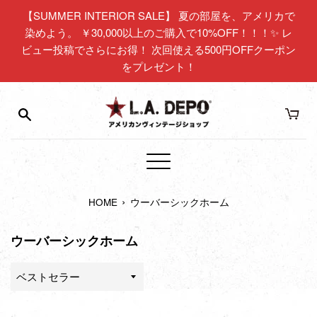
コ
【SUMMER INTERIOR SALE】 夏の部屋を、アメリカで
ン
染めよう。 ￥30,000以上のご購入で10%OFF！！！✨ レ
テ
ビュー投稿でさらにお得！ 次回使える500円OFFクーポン
ン
をプレゼント！
ツ
に
ス
キ
ッ
プ
メ
す
ニ
る
›
HOME
ウーバーシックホーム
ュ
ー
ウーバーシックホーム
並
び
替