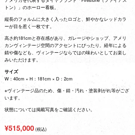
トン）」のホーロー看板。
縦長のフォルムに大きく入ったロゴと、鮮やかなレッドカラ
ーが目を惹く一枚です。
高さ約181cmと存在感があり、ガレージやショップ、アメリ
カンヴィンテージ空間のアクセントにぴったり。経年による
錆や傷なども、ヴィンテージならではの味わいとしてお楽し
みいただけます。
サイズ
W：40cm × H：181cm × D：2cm
※ヴィンテージ品のため、傷・錆・汚れ・塗装剥がれ等がござ
います。
状態については掲載写真をご確認ください。
通
¥515,000
(税込)
常