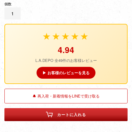
個数
価
格
★★★★★
4.94
L.A.DEPO 全49件のお客様レビュー
▶ お客様のレビューを見る
🔔 再入荷・新着情報をLINEで受け取る
カートに入れる