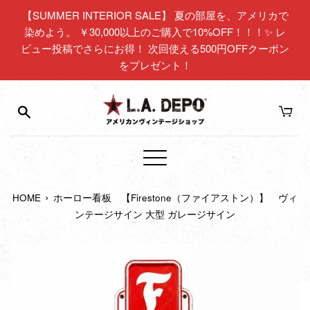
コ
【SUMMER INTERIOR SALE】 夏の部屋を、アメリカで
ン
染めよう。 ￥30,000以上のご購入で10%OFF！！！✨ レ
テ
ビュー投稿でさらにお得！ 次回使える500円OFFクーポン
ン
をプレゼント！
ツ
に
ス
キ
ッ
プ
メ
す
ニ
る
›
HOME
ホーロー看板 【Firestone（ファイアストン）】 ヴィ
ュ
ンテージサイン 大型 ガレージサイン
ー