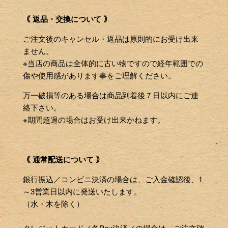
｟ 返品・交換について ｠
ご注文後のキャンセル・返品は原則的にお受け出来
ません。
※当店の商品は全体的に古い物ですので経年範囲での
傷や使用感があります事をご理解ください。
万一破損等のある場合は商品到着後７日以内にご連
絡下さい。
※期間超過の場合はお受け出来かねます。
｟ 通常配送について ｠
銀行振込／コンビニ決済の場合は、ご入金確認後、1
～3営業日以内に発送いたします。
（水・木を除く）
クレジットカード／各Pay決済／の場合は、ご注文確