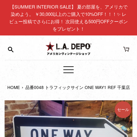
コ
【SUMMER INTERIOR SALE】 夏の部屋を、アメリカで
ン
染めよう。 ￥30,000以上のご購入で10%OFF！！！✨ レ
テ
ビュー投稿でさらにお得！ 次回使える500円OFFクーポン
ン
をプレゼント！
ツ
に
ス
キ
ッ
プ
メ
す
ニ
る
›
HOME
品番0048 トラフィックサイン ONE WAY1 REF 千葉店
ュ
ー
セール