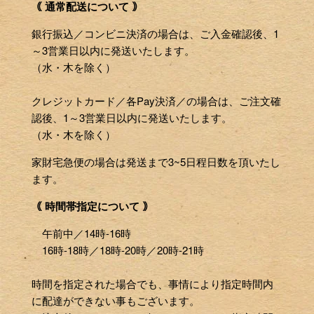
｟ 通常配送について ｠
銀行振込／コンビニ決済の場合は、ご入金確認後、1
～3営業日以内に発送いたします。
（水・木を除く）
クレジットカード／各Pay決済／の場合は、ご注文確
認後、1～3営業日以内に発送いたします。
（水・木を除く）
家財宅急便の場合は発送まで3~5日程日数を頂いたし
ます。
｟ 時間帯指定について ｠
午前中／14時-16時
16時-18時／18時-20時／20時-21時
時間を指定された場合でも、事情により指定時間内
に配達ができない事もございます。