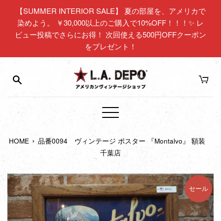
コ
【SUMMER INTERIOR SALE】 夏の部屋を、アメリカで
ン
染めよう。 ￥30,000以上のご購入で10%OFF！！！✨ レ
テ
ビュー投稿でさらにお得！ 次回使える500円OFFクーポン
ン
をプレゼント！
ツ
に
ス
キ
ッ
プ
メ
す
ニ
る
›
HOME
品番0094 ヴィンテージ ポスター 『Montalvo』 額装
ュ
千葉店
ー
セール