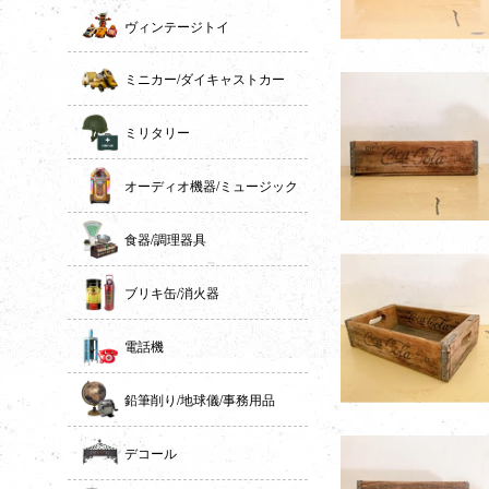
ヴィンテージトイ
ミニカー/ダイキャストカー
ミリタリー
オーディオ機器/ミュージック
食器/調理器具
ブリキ缶/消火器
電話機
鉛筆削り/地球儀/事務用品
デコール