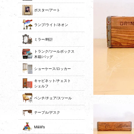
ポスター/アート
ランプ/ライト/ネオン
ミラー/時計
トランク/ツールボックス
木箱/バッグ
ショーケース/ロッカー
キャビネット/チェスト
シェルフ
ベンチ/チェア/スツール
テーブル/デスク
M&M's