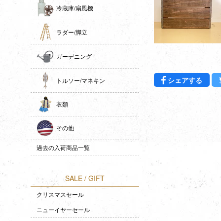
冷蔵庫/扇風機
ラダー/脚立
ガーデニング
Fac
シェアする
トルソー/マネキン
衣類
その他
過去の入荷商品一覧
SALE / GIFT
クリスマスセール
ニューイヤーセール