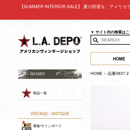
コ
【SUMMER INTERIOR SALE】 夏の部屋を、アメ
ン
テ
ン
ツ
▼ サイト内の検索は
に
ス
検
キ
索
ッ
HOME
す
プ
る
›
す
HOME
品番0837
る
商品一覧
VINTAGE / ANTIQUE
看板/サインボード