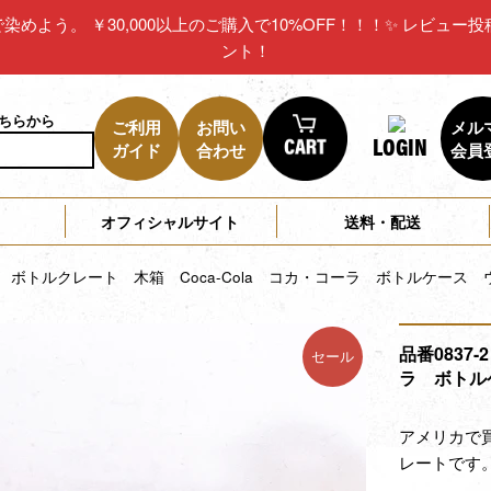
リカで染めよう。 ￥30,000以上のご購入で10%OFF！！！✨ レビ
ント！
こちらから
ご利用
お問い
メル
LOGIN
ガイド
合わせ
会員
オフィシャルサイト
送料・配送
-2 ボトルクレート 木箱 Coca-Cola コカ・コーラ ボトルケー
品番0837
セール
ラ ボトル
アメリカで買
レートです