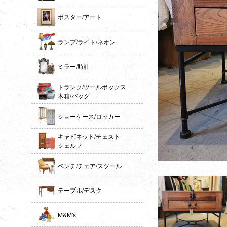
ポスター/アート
ランプ/ライト/ネオン
ミラー/時計
トランク/ツールボックス
木箱/バッグ
ショーケース/ロッカー
キャビネット/チェスト
シェルフ
ベンチ/チェア/スツール
テーブル/デスク
M&M's