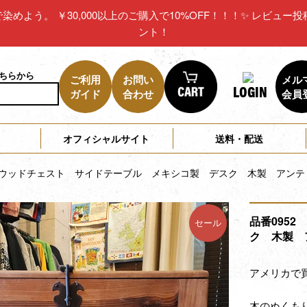
リカで染めよう。 ￥30,000以上のご購入で10%OFF！！！✨ レビ
ント！
こちらから
ご利用
お問い
メル
LOGIN
ガイド
合わせ
会員
オフィシャルサイト
送料・配送
2 ウッドチェスト サイドテーブル メキシコ製 デスク 木製 アンテ
品番095
セール
ク 木製 
アメリカで
木のぬくも