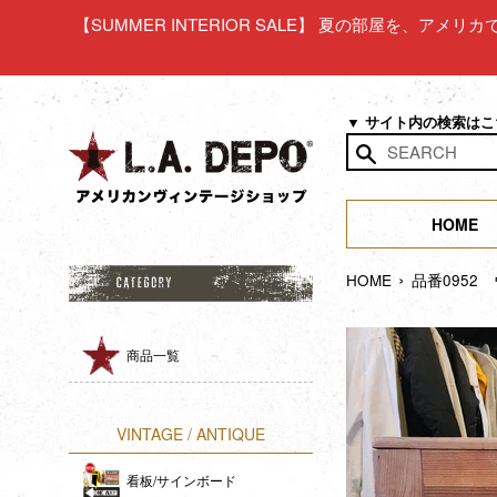
コ
【SUMMER INTERIOR SALE】 夏の部屋を、アメ
ン
テ
ン
ツ
▼ サイト内の検索は
に
ス
検
キ
索
ッ
HOME
す
プ
る
›
す
HOME
品番095
る
商品一覧
VINTAGE / ANTIQUE
看板/サインボード