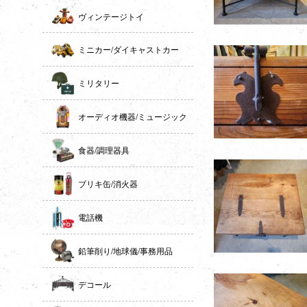
ヴィンテージトイ
ミニカー/ダイキャストカー
ミリタリー
オーディオ機器/ミュージック
食器/調理器具
ブリキ缶/消火器
電話機
鉛筆削り/地球儀/事務用品
デコール