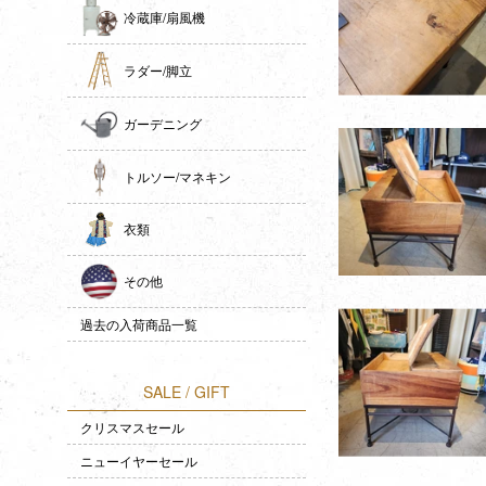
冷蔵庫/扇風機
ラダー/脚立
ガーデニング
トルソー/マネキン
衣類
その他
過去の入荷商品一覧
SALE / GIFT
クリスマスセール
ニューイヤーセール