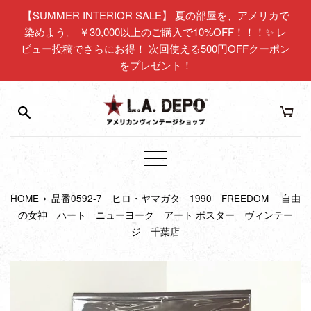
コ
【SUMMER INTERIOR SALE】 夏の部屋を、アメリカで
ン
染めよう。 ￥30,000以上のご購入で10%OFF！！！✨ レ
テ
ビュー投稿でさらにお得！ 次回使える500円OFFクーポン
ン
をプレゼント！
ツ
に
ス
キ
ッ
プ
メ
す
ニ
る
›
HOME
品番0592-7 ヒロ・ヤマガタ 1990 FREEDOM 自由
ュ
の女神 ハート ニューヨーク アート ポスター ヴィンテー
ー
ジ 千葉店