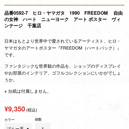
品番0592-7 ヒロ・ヤマガタ 1990 FREEDOM 自由
の女神 ハート ニューヨーク アート ポスター ヴィ
ンテージ 千葉店
日本はもとより世界中で愛されているアーティスト、ヒロ・
ヤマガタのアートポスター『FREEDOM（ハート
バック
）』
です。
ファンタジックな世界観の作品を、ショップのディスプレイ
やお部屋のインテリア、ゴフルコレクションにいかがでしょ
うか。
※ 台紙は付属しません。
通
¥9,350
(税込)
常
個数
価
カラー
格