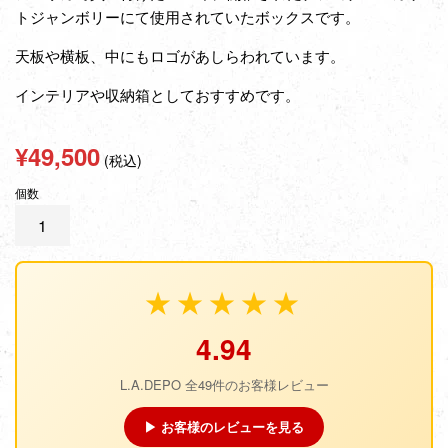
トジャンボリーにて使用されていたボックスです。
天板や横板、中にもロゴがあしらわれています。
インテリアや収納箱としておすすめです。
通
¥49,500
(税込)
常
個数
価
格
★★★★★
4.94
L.A.DEPO 全49件のお客様レビュー
▶ お客様のレビューを見る