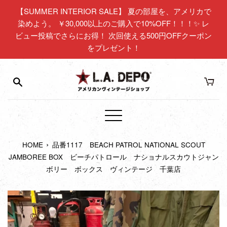
コ
【SUMMER INTERIOR SALE】 夏の部屋を、アメリカで
ン
染めよう。 ￥30,000以上のご購入で10%OFF！！！✨ レ
テ
ビュー投稿でさらにお得！ 次回使える500円OFFクーポン
ン
をプレゼント！
ツ
に
ス
キ
ッ
プ
メ
す
ニ
る
›
HOME
品番1117 BEACH PATROL NATIONAL SCOUT
ュ
JAMBOREE BOX ビーチパトロール ナショナルスカウトジャン
ー
ボリー ボックス ヴィンテージ 千葉店