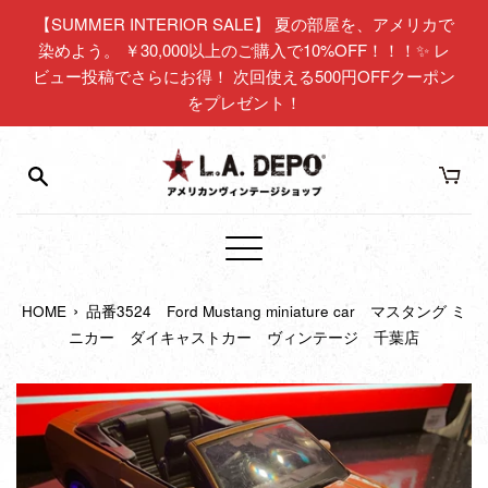
コ
【SUMMER INTERIOR SALE】 夏の部屋を、アメリカで
ン
染めよう。 ￥30,000以上のご購入で10%OFF！！！✨ レ
テ
ビュー投稿でさらにお得！ 次回使える500円OFFクーポン
ン
をプレゼント！
ツ
に
ス
キ
ッ
プ
メ
す
ニ
る
›
HOME
品番3524 Ford Mustang miniature car マスタング ミ
ュ
ニカー ダイキャストカー ヴィンテージ 千葉店
ー