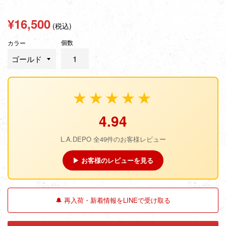
通
¥16,500
(税込)
常
個数
価
カラー
格
★★★★★
4.94
L.A.DEPO 全49件のお客様レビュー
▶ お客様のレビューを見る
🔔 再入荷・新着情報をLINEで受け取る