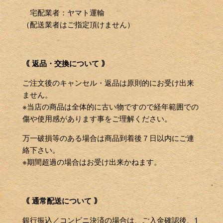
宅配業者：ヤマト運輸
（配送業者はご指定頂けません）
｟ 返品・交換について ｠
ご注文後のキャンセル・返品は原則的にお受け出来
ません。
※当店の商品は全体的に古い物ですので経年範囲での
傷や使用感があります事をご理解ください。
万一破損等のある場合は商品到着後７日以内にご連
絡下さい。
※期間超過の場合はお受け出来かねます。
｟ 通常配送について ｠
銀行振込／コンビニ決済の場合は、ご入金確認後、1