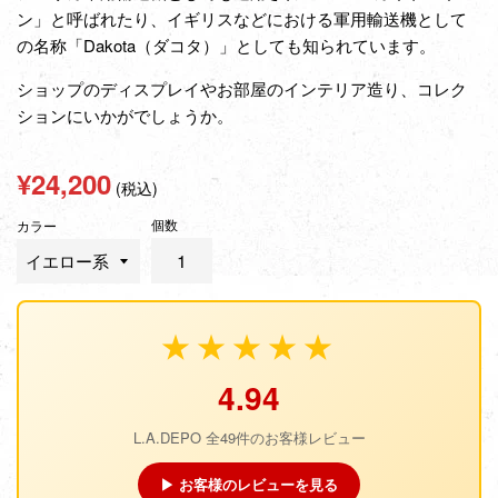
ン」と呼ばれたり、イギリスなどにおける軍用輸送機として
の名称「
Dakota（
ダコタ）」としても知られています。
ショップのディスプレイやお部屋のインテリア造り、コレク
ションにいかがでしょうか。
通
¥24,200
(税込)
常
個数
価
カラー
格
★★★★★
4.94
L.A.DEPO 全49件のお客様レビュー
▶ お客様のレビューを見る