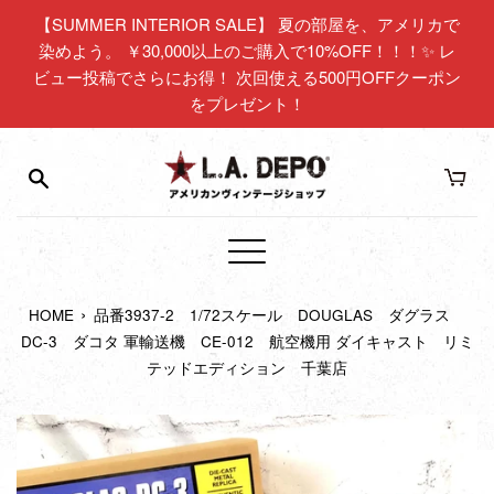
コ
【SUMMER INTERIOR SALE】 夏の部屋を、アメリカで
ン
染めよう。 ￥30,000以上のご購入で10%OFF！！！✨ レ
テ
ビュー投稿でさらにお得！ 次回使える500円OFFクーポン
ン
をプレゼント！
ツ
に
ス
キ
ッ
プ
メ
す
ニ
る
›
HOME
品番3937-2 1/72スケール DOUGLAS ダグラス
ュ
DC-3 ダコタ 軍輸送機 CE-012 航空機用 ダイキャスト リミ
ー
テッドエディション 千葉店