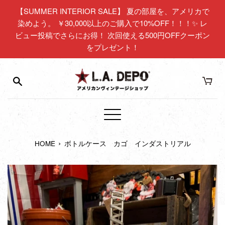
コ
【SUMMER INTERIOR SALE】 夏の部屋を、アメリカで
ン
染めよう。 ￥30,000以上のご購入で10%OFF！！！✨ レ
テ
ビュー投稿でさらにお得！ 次回使える500円OFFクーポン
ン
をプレゼント！
ツ
に
ス
キ
ッ
プ
メ
す
ニ
る
›
HOME
ボトルケース カゴ インダストリアル
ュ
ー