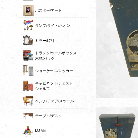
ポスター/アート
ランプ/ライト/ネオン
ミラー/時計
トランク/ツールボックス
木箱/バッグ
ショーケース/ロッカー
キャビネット/チェスト
シェルフ
ベンチ/チェア/スツール
テーブル/デスク
M&M's