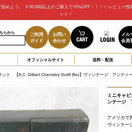
リカで染めよう。 ￥30,000以上のご購入で10%OFF！！！✨ レビ
ント！
こちらから
ご利用
お問い
メル
LOGIN
ガイド
合わせ
会員
オフィシャルサイト
送料・配送
ト 【A.C. Gilbert Chemistry Outfit Box】ヴィンテージ ア
ミニキャビネット
ンテージ 
アメリカで
ヴィンテー