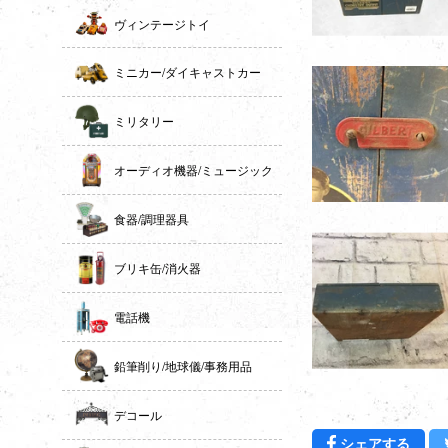
ヴィンテージトイ
ミニカー/ダイキャストカー
ミリタリー
オーディオ機器/ミュージック
食器/調理器具
ブリキ缶/消火器
電話機
鉛筆削り/地球儀/事務用品
デコール
Fac
シェアする