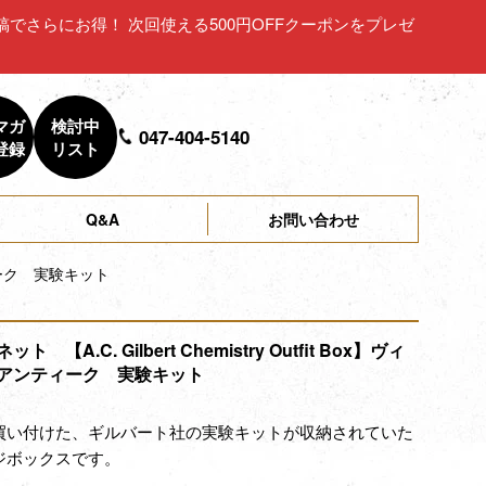
ュー投稿でさらにお得！ 次回使える500円OFFクーポンをプレゼ
マガ
検討中
047-404-5140
登録
リスト
Q&A
お問い合わせ
ンティーク 実験キット
 【A.C. Gilbert Chemistry Outfit Box】ヴィ
アンティーク 実験キット
買い付けた、ギルバート社の実験キットが収納されていた
ジボックスです。