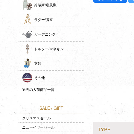
冷蔵庫/扇風機
ラダー/脚立
ガーデニング
トルソー/マネキン
衣類
その他
過去の入荷商品一覧
SALE / GIFT
クリスマスセール
ニューイヤーセール
TYPE