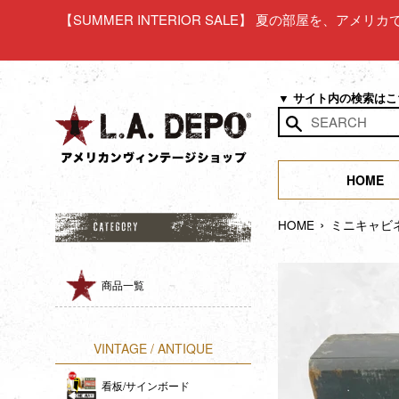
コ
【SUMMER INTERIOR SALE】 夏の部屋を、アメ
ン
テ
ン
ツ
▼ サイト内の検索は
に
ス
検
キ
索
ッ
HOME
す
プ
る
›
す
HOME
ミニキャビネッ
る
商品一覧
VINTAGE / ANTIQUE
看板/サインボード