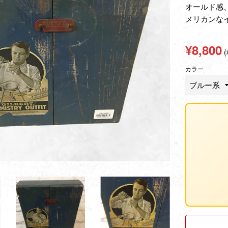
オールド感
メリカンな
通
¥8,800
常
カラー
価
格