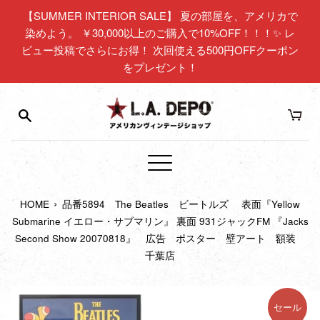
コ
【SUMMER INTERIOR SALE】 夏の部屋を、アメリカで
ン
染めよう。 ￥30,000以上のご購入で10%OFF！！！✨ レ
テ
ビュー投稿でさらにお得！ 次回使える500円OFFクーポン
ン
をプレゼント！
ツ
に
ス
キ
ッ
プ
メ
す
ニ
る
›
HOME
品番5894 The Beatles ビートルズ 表面『Yellow
ュ
Submarine イエロー・サブマリン』 裏面 931ジャックFM 『Jacks
ー
Second Show 20070818』 広告 ポスター 壁アート 額装
千葉店
セール