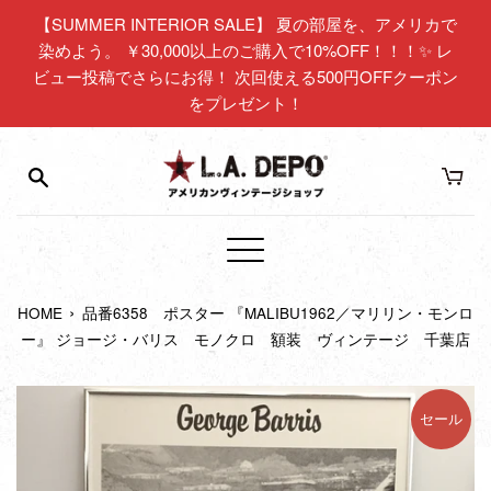
コ
【SUMMER INTERIOR SALE】 夏の部屋を、アメリカで
ン
染めよう。 ￥30,000以上のご購入で10%OFF！！！✨ レ
テ
ビュー投稿でさらにお得！ 次回使える500円OFFクーポン
ン
をプレゼント！
ツ
に
ス
キ
ッ
プ
メ
す
ニ
る
›
HOME
品番6358 ポスター 『MALIBU1962／マリリン・モンロ
ュ
ー』 ジョージ・バリス モノクロ 額装 ヴィンテージ 千葉店
ー
セール