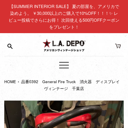
コ
【SUMMER INTERIOR SALE】 夏の部屋を、アメリカで
ン
染めよう。 ￥30,000以上のご購入で10%OFF！！！✨ レ
テ
ビュー投稿でさらにお得！ 次回使える500円OFFクーポン
ン
をプレゼント！
ツ
に
ス
キ
ッ
プ
メ
す
ニ
る
›
HOME
品番0392 General Fire Truck 消火器 ディスプレイ
ュ
ヴィンテージ 千葉店
ー