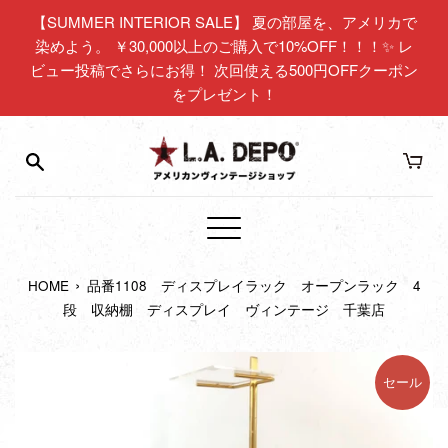
コ
【SUMMER INTERIOR SALE】 夏の部屋を、アメリカで
ン
染めよう。 ￥30,000以上のご購入で10%OFF！！！✨ レ
テ
ビュー投稿でさらにお得！ 次回使える500円OFFクーポン
ン
をプレゼント！
ツ
に
ス
キ
ッ
プ
メ
す
ニ
る
›
HOME
品番1108 ディスプレイラック オープンラック 4
ュ
段 収納棚 ディスプレイ ヴィンテージ 千葉店
ー
セール