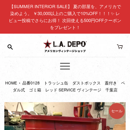
コ
【SUMMER INTERIOR SALE】 夏の部屋を、アメリカで
ン
染めよう。 ￥30,000以上のご購入で10%OFF！！！✨ レ
テ
ビュー投稿でさらにお得！ 次回使える500円OFFクーポン
ン
をプレゼント！
ツ
に
ス
キ
ッ
プ
メ
す
ニ
る
›
HOME
品番0128 トラッシュ缶 ダストボックス 蓋付き ペ
ュ
ダル式 ゴミ箱 レッド SERVICE ヴィンテージ 千葉店
ー
セール