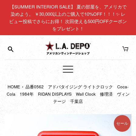
コ
【SUMMER INTERIOR SALE】 夏の部屋を、アメリカで
ン
染めよう。 ￥30,000以上のご購入で10%OFF！！！✨ レ
テ
ビュー投稿でさらにお得！ 次回使える500円OFFクーポン
ン
をプレゼント！
ツ
に
ス
キ
ッ
プ
メ
す
ニ
る
›
HOME
品番0562 アドバタイジング ライトクロック Coca-
ュ
Cola 1984年 RIDAN DISPLAYS Wall Clock 修理済 ヴィン
ー
テージ 千葉店
セール