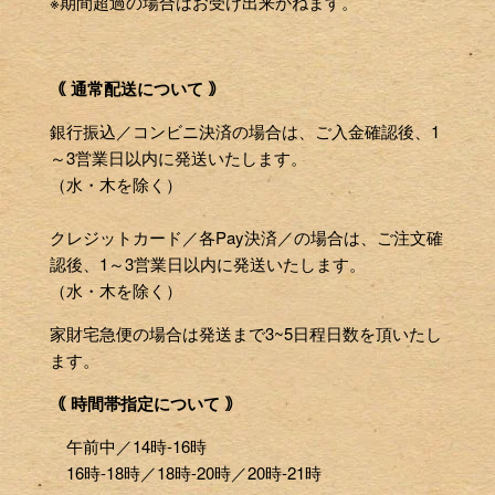
※期間超過の場合はお受け出来かねます。
｟ 通常配送について ｠
銀行振込／コンビニ決済の場合は、ご入金確認後、1
～3営業日以内に発送いたします。
（水・木を除く）
クレジットカード／各Pay決済／の場合は、ご注文確
認後、1～3営業日以内に発送いたします。
（水・木を除く）
家財宅急便の場合は発送まで3~5日程日数を頂いたし
ます。
｟ 時間帯指定について ｠
午前中／14時-16時
16時-18時／18時-20時／20時-21時