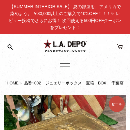
コ
【SUMMER INTERIOR SALE】 夏の部屋を、アメリカで
ン
染めよう。 ￥30,000以上のご購入で10%OFF！！！✨ レ
テ
ビュー投稿でさらにお得！ 次回使える500円OFFクーポン
ン
をプレゼント！
ツ
に
ス
キ
ッ
プ
メ
す
ニ
る
›
HOME
品番1002 ジュエリーボックス 宝箱 BOX 千葉店
ュ
ー
セール