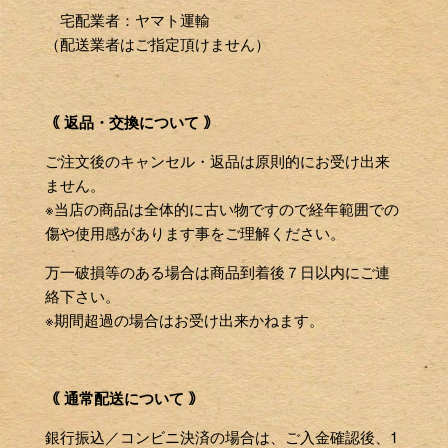
宅配業者：ヤマト運輸
（配送業者はご指定頂けません）
｟ 返品・交換について ｠
ご注文後のキャンセル・返品は原則的にお受け出来
ません。
※当店の商品は全体的に古い物ですので経年範囲での
傷や使用感があります事をご理解ください。
万一破損等のある場合は商品到着後７日以内にご連
絡下さい。
※期間超過の場合はお受け出来かねます。
｟ 通常配送について ｠
銀行振込／コンビニ決済の場合は、ご入金確認後、1