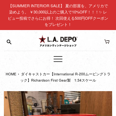
コ
【SUMMER INTERIOR SALE】 夏の部屋を、アメリカで
ン
染めよう。 ￥30,000以上のご購入で10%OFF！！！✨ レ
テ
ビュー投稿でさらにお得！ 次回使える500円OFFクーポン
ン
をプレゼント！
ツ
に
ス
キ
ッ
プ
メ
す
ニ
る
›
HOME
ダイキャストカー【International R-200ムービングトラ
ュ
ック】Richardson First Gear製 1:34スケール
ー