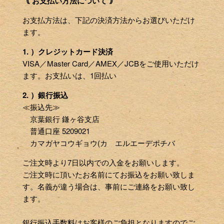
｟ お支払い方法について ｠
お支払方法は、下記の決済方法からお選びいただけ
ます。
1. ）クレジットカード決済
VISA／Master Card／AMEX／JCBをご使用いただけ
ます。お支払いは、1回払い
2. ）銀行振込
≪振込先≫
京葉銀行 鎌ヶ谷支店
普通口座 5209021
カマガヤコウギョウ(カ エルエーデポチバ
ご注文時より7日以内での入金をお願いします。
ご注文時に頂いたお名前にてお振込をお願い致しま
す。名義が違う場合は、事前にご連絡をお願い致し
ます。
銀行振込手数料はお客様のご負担となりますのでご