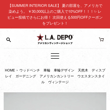
コ
【SUMMER INTERIOR SALE】 夏の部屋を、アメリカで
ン
染めよう。 ￥30,000以上のご購入で10%OFF！！！✨ レ
テ
ビュー投稿でさらにお得！ 次回使える500円OFFクーポン
ン
をプレゼント！
ツ
に
ス
キ
ッ
プ
メ
す
ニ
る
›
HOME
ウッドベンチ 車輪 車輪デザイン 天然木 ディスプ
ュ
レイ ガーデニング アメリカンカントリー ウエスタンスタイ
ー
ル ヴィンテージ