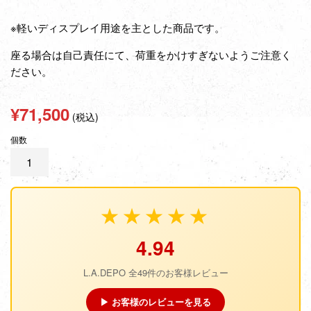
※軽いディスプレイ用途を主とした商品です。
座る場合は自己責任にて、荷重をかけすぎないようご注意く
ださい。
通
¥71,500
(税込)
常
個数
価
格
★★★★★
4.94
L.A.DEPO 全49件のお客様レビュー
▶ お客様のレビューを見る