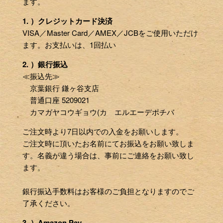
ます。
1. ）クレジットカード決済
VISA／Master Card／AMEX／JCBをご使用いただけ
ます。お支払いは、1回払い
2. ）銀行振込
≪振込先≫
京葉銀行 鎌ヶ谷支店
普通口座 5209021
カマガヤコウギョウ(カ エルエーデポチバ
ご注文時より7日以内での入金をお願いします。
ご注文時に頂いたお名前にてお振込をお願い致しま
す。名義が違う場合は、事前にご連絡をお願い致し
ます。
銀行振込手数料はお客様のご負担となりますのでご
了承ください。
3. ）Amazon Pay