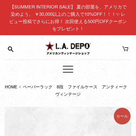
コ
【SUMMER INTERIOR SALE】 夏の部屋を、アメリカで
ン
染めよう。 ￥30,000以上のご購入で10%OFF！！！✨ レ
テ
ビュー投稿でさらにお得！ 次回使える500円OFFクーポン
ン
をプレゼント！
ツ
に
ス
キ
ッ
プ
メ
す
ニ
る
›
HOME
ペーパーラック 8段 ファイルケース アンティーク
ュ
ヴィンテージ
ー
セール