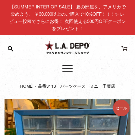
コ
【SUMMER INTERIOR SALE】 夏の部屋を、アメリカで
ン
染めよう。 ￥30,000以上のご購入で10%OFF！！！✨ レ
テ
ビュー投稿でさらにお得！ 次回使える500円OFFクーポン
ン
をプレゼント！
ツ
に
ス
キ
ッ
プ
メ
す
ニ
る
›
HOME
品番3113 パーツケース ミニ 千葉店
ュ
ー
セール