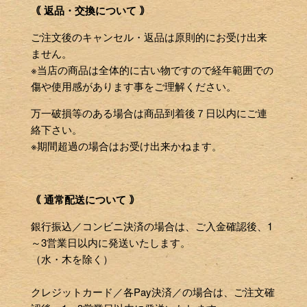
｟ 返品・交換について ｠
ご注文後のキャンセル・返品は原則的にお受け出来
ません。
※当店の商品は全体的に古い物ですので経年範囲での
傷や使用感があります事をご理解ください。
万一破損等のある場合は商品到着後７日以内にご連
絡下さい。
※期間超過の場合はお受け出来かねます。
｟ 通常配送について ｠
銀行振込／コンビニ決済の場合は、ご入金確認後、1
～3営業日以内に発送いたします。
（水・木を除く）
クレジットカード／各Pay決済／の場合は、ご注文確