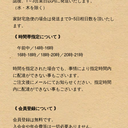
認後、1～3営業日以内に発送いたします。
（水・木を除く）
家財宅急便の場合は発送まで3~5日程日数を頂いたし
ます。
｟ 時間帯指定について ｠
午前中／14時-16時
16時-18時／18時-20時／20時-21時
時間を指定された場合でも、事情により指定時間内
に配達ができない事もございます。
ご注文後にメールにてお知らせください。指定時間
内に配達ができない事もございます。
｟ 会員登録について ｠
会員登録は無料です。
入会金や年会費等は一切必要ありません。