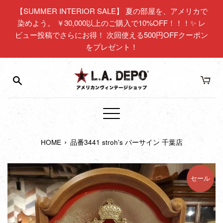
コ
【SUMMER INTERIOR SALE】 夏の部屋を、アメリカで
ン
染めよう。 ￥30,000以上のご購入で10%OFF！！！✨ レ
テ
ビュー投稿でさらにお得！ 次回使える500円OFFクーポン
ン
をプレゼント！
ツ
に
ス
キ
ッ
プ
メ
す
ニ
る
›
HOME
品番3441 stroh's バーサイン 千葉店
ュ
ー
セール