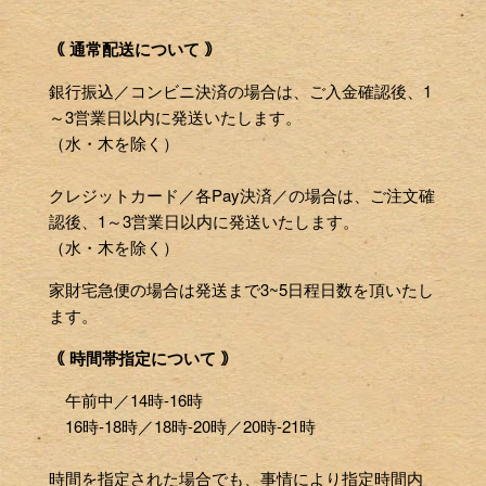
｟ 通常配送について ｠
銀行振込／コンビニ決済の場合は、ご入金確認後、1
～3営業日以内に発送いたします。
（水・木を除く）
クレジットカード／各Pay決済／の場合は、ご注文確
認後、1～3営業日以内に発送いたします。
（水・木を除く）
家財宅急便の場合は発送まで3~5日程日数を頂いたし
ます。
｟ 時間帯指定について ｠
午前中／14時-16時
16時-18時／18時-20時／20時-21時
時間を指定された場合でも、事情により指定時間内