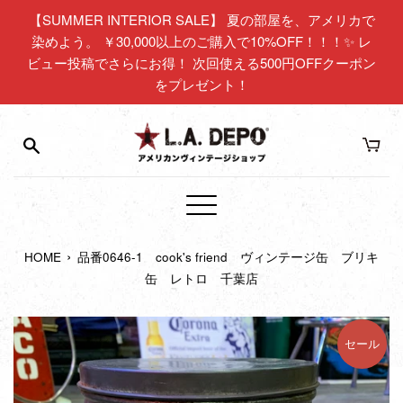
コ
【SUMMER INTERIOR SALE】 夏の部屋を、アメリカで
ン
染めよう。 ￥30,000以上のご購入で10%OFF！！！✨ レ
テ
ビュー投稿でさらにお得！ 次回使える500円OFFクーポン
ン
をプレゼント！
ツ
に
ス
キ
ッ
プ
メ
す
ニ
る
›
HOME
品番0646-1 cook's friend ヴィンテージ缶 ブリキ
ュ
缶 レトロ 千葉店
ー
セール