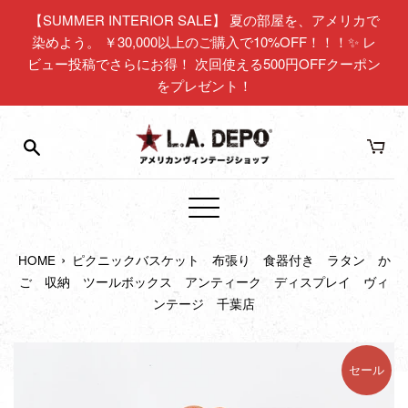
コ
【SUMMER INTERIOR SALE】 夏の部屋を、アメリカで
ン
染めよう。 ￥30,000以上のご購入で10%OFF！！！✨ レ
テ
ビュー投稿でさらにお得！ 次回使える500円OFFクーポン
ン
をプレゼント！
ツ
に
ス
キ
ッ
プ
メ
す
ニ
る
›
HOME
ピクニックバスケット 布張り 食器付き ラタン か
ュ
ご 収納 ツールボックス アンティーク ディスプレイ ヴィ
ー
ンテージ 千葉店
セール