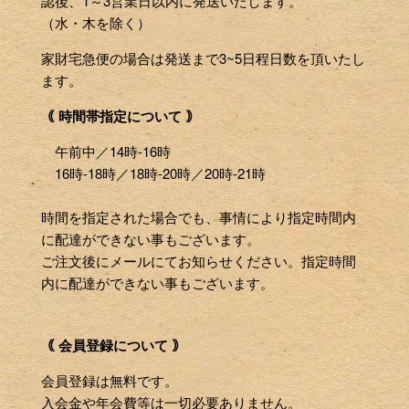
認後、1～3営業日以内に発送いたします。
（水・木を除く）
家財宅急便の場合は発送まで3~5日程日数を頂いたし
ます。
｟ 時間帯指定について ｠
午前中／14時-16時
16時-18時／18時-20時／20時-21時
時間を指定された場合でも、事情により指定時間内
に配達ができない事もございます。
ご注文後にメールにてお知らせください。指定時間
内に配達ができない事もございます。
｟ 会員登録について ｠
会員登録は無料です。
入会金や年会費等は一切必要ありません。