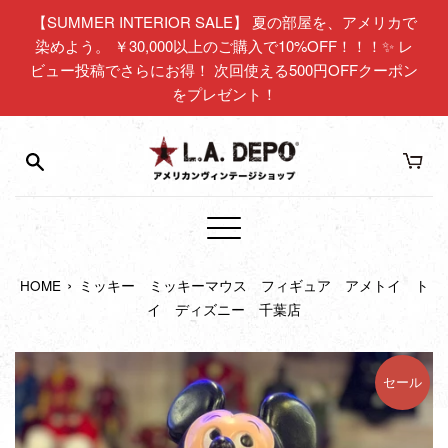
コ
【SUMMER INTERIOR SALE】 夏の部屋を、アメリカで
ン
染めよう。 ￥30,000以上のご購入で10%OFF！！！✨ レ
テ
ビュー投稿でさらにお得！ 次回使える500円OFFクーポン
ン
をプレゼント！
ツ
に
ス
キ
ッ
プ
メ
す
ニ
る
›
HOME
ミッキー ミッキーマウス フィギュア アメトイ ト
ュ
イ ディズニー 千葉店
ー
セール