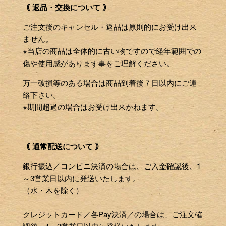
｟ 返品・交換について ｠
ご注文後のキャンセル・返品は原則的にお受け出来
ません。
※当店の商品は全体的に古い物ですので経年範囲での
傷や使用感があります事をご理解ください。
万一破損等のある場合は商品到着後７日以内にご連
絡下さい。
※期間超過の場合はお受け出来かねます。
｟ 通常配送について ｠
銀行振込／コンビニ決済の場合は、ご入金確認後、1
～3営業日以内に発送いたします。
（水・木を除く）
クレジットカード／各Pay決済／の場合は、ご注文確