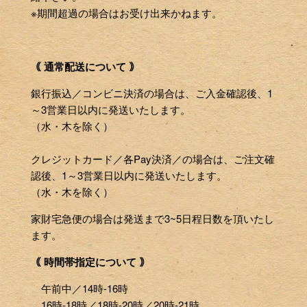
※期間超過の場合はお受け出来かねます。
｟ 通常配送について ｠
銀行振込／コンビニ決済の場合は、ご入金確認後、1
～3営業日以内に発送いたします。
（水・木を除く）
クレジットカード／各Pay決済／の場合は、ご注文確
認後、1～3営業日以内に発送いたします。
（水・木を除く）
家財宅急便の場合は発送まで3~5日程日数を頂いたし
ます。
｟ 時間帯指定について ｠
午前中／14時-16時
16時-18時／18時-20時／20時-21時