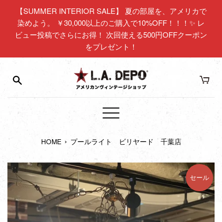
コ
【SUMMER INTERIOR SALE】 夏の部屋を、アメリカで
ン
染めよう。 ￥30,000以上のご購入で10%OFF！！！✨ レ
テ
ビュー投稿でさらにお得！ 次回使える500円OFFクーポン
ン
をプレゼント！
ツ
に
ス
キ
ッ
プ
メ
す
ニ
る
›
HOME
プールライト ビリヤード 千葉店
ュ
ー
セール