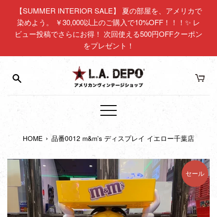
コ
【SUMMER INTERIOR SALE】 夏の部屋を、アメリカで
ン
染めよう。 ￥30,000以上のご購入で10%OFF！！！✨ レ
テ
ビュー投稿でさらにお得！ 次回使える500円OFFクーポン
ン
をプレゼント！
ツ
に
ス
キ
ッ
プ
メ
す
ニ
る
›
HOME
品番0012 m&m's ディスプレイ イエロー千葉店
ュ
ー
セール