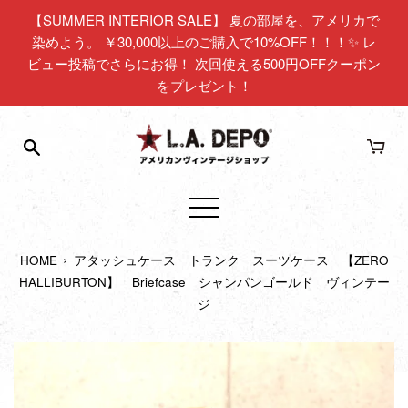
コ
【SUMMER INTERIOR SALE】 夏の部屋を、アメリカで
ン
染めよう。 ￥30,000以上のご購入で10%OFF！！！✨ レ
テ
ビュー投稿でさらにお得！ 次回使える500円OFFクーポン
ン
をプレゼント！
ツ
に
ス
キ
ッ
プ
メ
す
ニ
る
›
HOME
アタッシュケース トランク スーツケース 【ZERO
ュ
HALLIBURTON】 Briefcase シャンパンゴールド ヴィンテー
ー
ジ