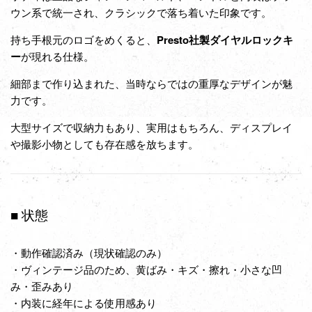
ウン系で統一され、クラシックで落ち着いた印象です。
持ち手根元のロゴをめくると、
Presto
社製ダイヤルロックキ
ー
が現れる仕様。
細部まで作り込まれた、当時ならではの重厚なデザインが魅
力です。
大型サイズで収納力もあり、実用はもちろん、ディスプレイ
や撮影小物としても存在感を放ちます。
■ 状態
・動作確認済み（現状確認のみ）
・ヴィンテージ品のため、黄ばみ・キズ・擦れ・小さな凹
み・歪みあり
・内装に経年による使用感あり