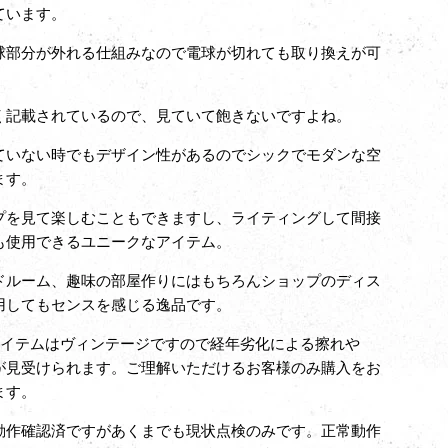
ています。
球部分が外れる仕組みなので電球が切れても取り換えが可
く記載されているので、見ていて飽きないですよね。
ていない時でもデザイン性があるのでシックでモダンな空
ます。
プを見て楽しむこともできますし、ライティングして間接
も使用できるユニークなアイテム。
ドルーム、趣味の部屋作りにはもちろんショップのディス
用してもセンスを感じる逸品です。
アイテムはヴィンテージですので経年劣化による擦れや
が見受けられます。ご理解いただけるお客様のみ購入をお
ます。
動作確認済ですが
あくまでも現状点検のみです。正常動作