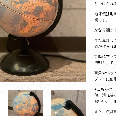
りつけられ
地球儀は地
能です。
かなり細か
また点灯し
間が作られ
実際にマッ
照明として
書斎やベッ
プレイに使
※こちらの
傷、汚れ等
願いいたし
また、点灯