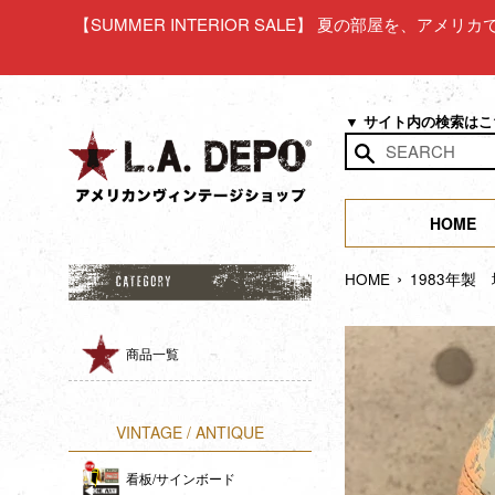
コ
【SUMMER INTERIOR SALE】 夏の部屋を、アメ
ン
テ
ン
ツ
▼ サイト内の検索は
に
ス
検
キ
索
ッ
HOME
す
プ
る
›
す
HOME
1983年製
る
商品一覧
VINTAGE / ANTIQUE
看板/サインボード