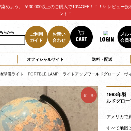
リカで染めよう。 ￥30,000以上のご購入で10%OFF！！！✨ レビ
ント！
こちらから
ご利用
お問い
メル
LOGIN
ガイド
合わせ
会員
オフィシャルサイト
送料・配送
 地球儀ライト PORTBLE LAMP ライトアップワールドグローブ 
1983年製
セール
ルドグロー
アメリカで
すべて地図