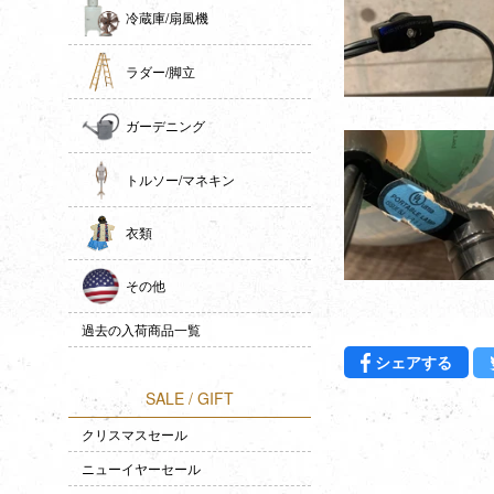
冷蔵庫/扇風機
ラダー/脚立
ガーデニング
トルソー/マネキン
衣類
その他
過去の入荷商品一覧
Fac
シェアする
SALE / GIFT
クリスマスセール
ニューイヤーセール