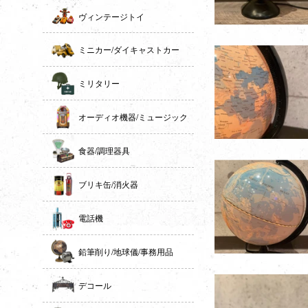
ヴィンテージトイ
ミニカー/ダイキャストカー
ミリタリー
オーディオ機器/ミュージック
食器/調理器具
ブリキ缶/消火器
電話機
鉛筆削り/地球儀/事務用品
デコール