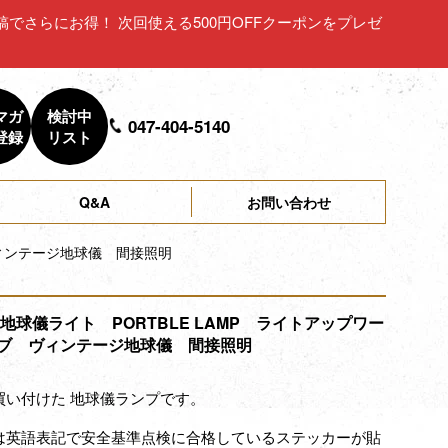
ュー投稿でさらにお得！ 次回使える500円OFFクーポンをプレゼ
マガ
検討中
047-404-5140
登録
リスト
Q&A
お問い合わせ
ヴィンテージ地球儀 間接照明
 地球儀ライト PORTBLE LAMP ライトアップワー
ブ ヴィンテージ地球儀 間接照明
買い付けた 地球儀ランプです。
は英語表記で安全基準点検に合格しているステッカーが貼