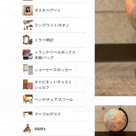
ポスター/アート
ランプ/ライト/ネオン
ミラー/時計
トランク/ツールボックス
木箱/バッグ
ショーケース/ロッカー
キャビネット/チェスト
シェルフ
ベンチ/チェア/スツール
テーブル/デスク
M&M's