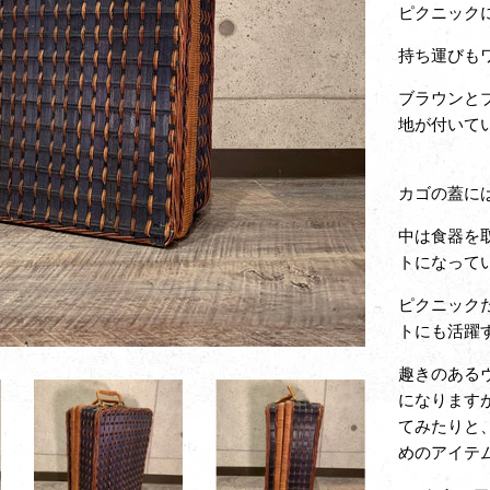
ピクニック
持ち運びも
ブラウンと
地が付いて
カゴの蓋に
中は食器を
トになって
ピクニック
トにも活躍
趣きのある
になります
てみたりと
めのアイテ