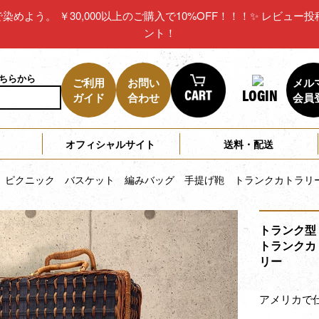
リカで染めよう。 ￥30,000以上のご購入で10%OFF！！！✨ レビ
ント！
こちらから
ご利用
お問い
メル
LOGIN
ガイド
合わせ
会員
オフィシャルサイト
送料・配送
 ピクニック バスケット 編みバッグ 手提げ鞄 トランクカトラリ
トランク型
トランクカ
リー
アメリカで