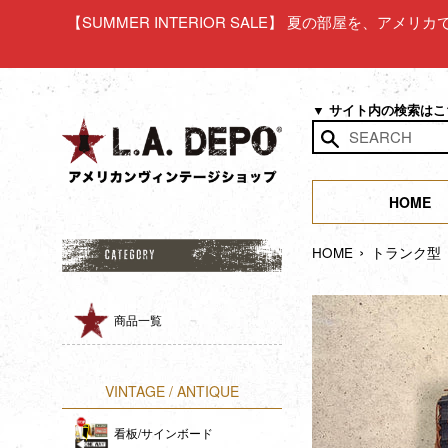
コ
【SUMMER INTERIOR SALE】 夏の部屋を、アメ
ン
テ
ン
ツ
▼ サイト内の検索は
に
ス
検
キ
索
ッ
HOME
す
プ
る
›
す
HOME
トランク型
る
商品一覧
VINTAGE / ANTIQUE
看板/サインボード