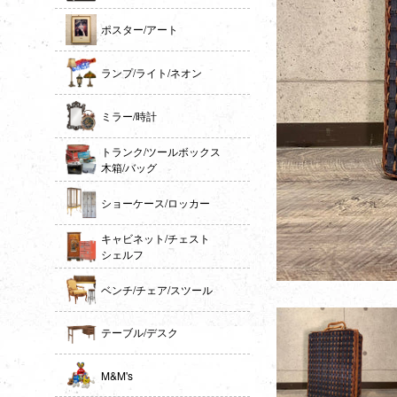
ポスター/アート
ランプ/ライト/ネオン
ミラー/時計
トランク/ツールボックス
木箱/バッグ
ショーケース/ロッカー
キャビネット/チェスト
シェルフ
ベンチ/チェア/スツール
テーブル/デスク
M&M's