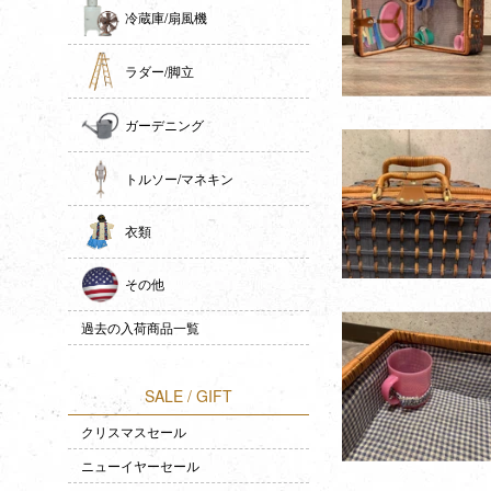
冷蔵庫/扇風機
ラダー/脚立
ガーデニング
トルソー/マネキン
衣類
その他
過去の入荷商品一覧
SALE / GIFT
クリスマスセール
ニューイヤーセール