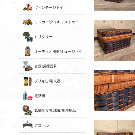
ヴィンテージトイ
ミニカー/ダイキャストカー
ミリタリー
オーディオ機器/ミュージック
食器/調理器具
ブリキ缶/消火器
電話機
鉛筆削り/地球儀/事務用品
デコール