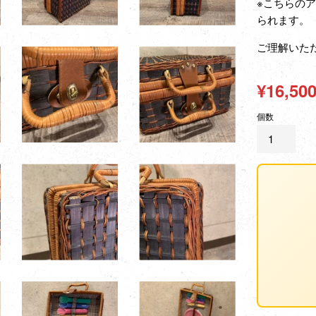
※こちらの
られます。
ご理解いた
通
¥16,50
常
個数
価
格