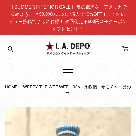
コ
【SUMMER INTERIOR SALE】 夏の部屋を、アメリカで
ン
染めよう。 ￥30,000以上のご購入で10%OFF！！！✨ レ
テ
ビュー投稿でさらにお得！ 次回使える500円OFFクーポン
ン
をプレゼント！
ツ
に
ス
キ
ッ
プ
メ
す
ニ
る
›
HOME
WEEPY THE WEE WEE 90s 水鉄砲 オモチャ 男の
ュ
子
ー