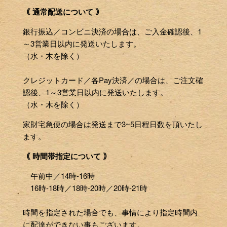
｟ 通常配送について ｠
銀行振込／コンビニ決済の場合は、ご入金確認後、1
～3営業日以内に発送いたします。
（水・木を除く）
クレジットカード／各Pay決済／の場合は、ご注文確
認後、1～3営業日以内に発送いたします。
（水・木を除く）
家財宅急便の場合は発送まで3~5日程日数を頂いたし
ます。
｟ 時間帯指定について ｠
午前中／14時-16時
16時-18時／18時-20時／20時-21時
時間を指定された場合でも、事情により指定時間内
に配達ができない事もございます。