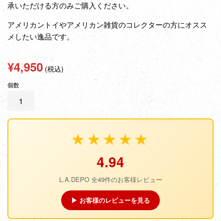
承いただける方のみご購入ください。
アメリカントイやアメリカン雑貨のコレクターの方にオスス
メしたい逸品です。
通
¥4,950
(税込)
常
個数
価
格
★★★★★
4.94
L.A.DEPO 全49件のお客様レビュー
▶ お客様のレビューを見る