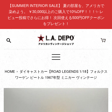
コ
【SUMMER INTERIOR SALE】 夏の部屋を、アメリカで
ン
染めよう。 ￥30,000以上のご購入で10%OFF！！！✨ レ
テ
ビュー投稿でさらにお得！ 次回使える500円OFFクーポン
ン
をプレゼント！
ツ
に
ス
キ
ッ
プ
メ
す
ニ
る
›
HOME
ダイキャストカー【ROAD LEGENDS 1/18】フォルクス
ュ
ワーゲン ビートル 1967年型 ミニカー ヴィンテージ
ー