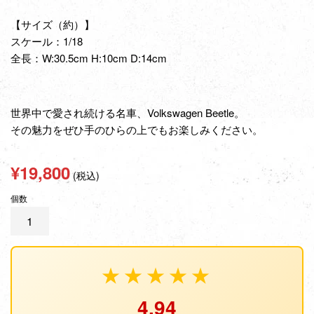
【サイズ（約）】
スケール：1/18
全長：
W:30.5cm H:10cm D:14cm
世界中で愛され続ける名車、Volkswagen Beetle。
その魅力をぜひ手のひらの上でもお楽しみください。
通
¥19,800
(税込)
常
個数
価
格
★★★★★
4.94