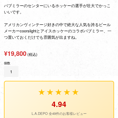
パブミラーのセンターにいるホッケーの選手が壮大でかっこ
いいです。
アメリカンヴィンテージ好きの中で絶大な人気を誇るビール
メーカーcoorslightとアイスホッケーのコラボパブミラー、一
つ置いておくだけでも雰囲気が出ますね。
通
¥19,800
(税込)
常
個数
価
格
★★★★★
4.94
L.A.DEPO 全49件のお客様レビュー