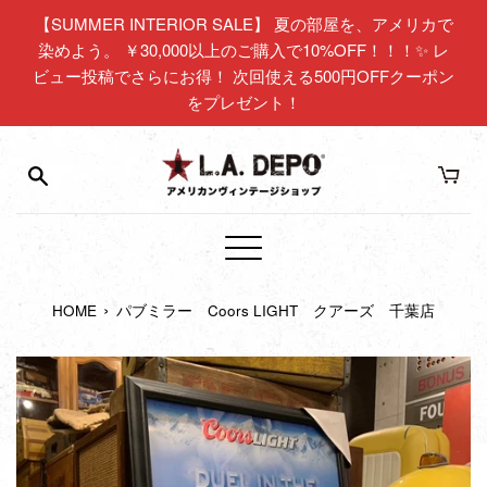
コ
【SUMMER INTERIOR SALE】 夏の部屋を、アメリカで
ン
染めよう。 ￥30,000以上のご購入で10%OFF！！！✨ レ
テ
ビュー投稿でさらにお得！ 次回使える500円OFFクーポン
ン
をプレゼント！
ツ
に
ス
キ
ッ
プ
メ
す
ニ
る
›
HOME
パブミラー Coors LIGHT クアーズ 千葉店
ュ
ー