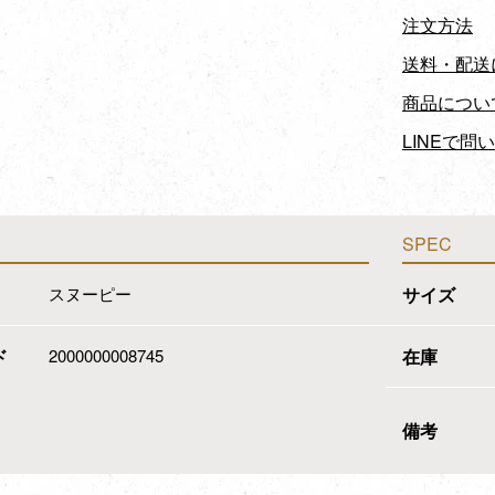
注文方法
送料・配送
商品につい
LINEで問
SPEC
スヌーピー
サイズ
ド
2000000008745
在庫
備考