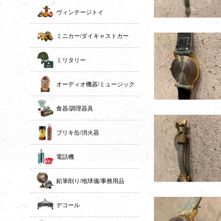
ヴィンテージトイ
ミニカー/ダイキャストカー
ミリタリー
オーディオ機器/ミュージック
食器/調理器具
ブリキ缶/消火器
電話機
鉛筆削り/地球儀/事務用品
デコール