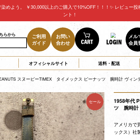
リカで染めよう。 ￥30,000以上のご購入で10%OFF！！！✨ レビ
ント！
こちらから
ご利用
お問い
メル
LOGIN
ガイド
合わせ
会員
オフィシャルサイト
送料・配送
 PEANUTS スヌーピーTIMEX タイメックス ピーナッツ 腕時計 ヴィ
1958年代
セール
ツ 腕時計
アメリカで
ックス）社