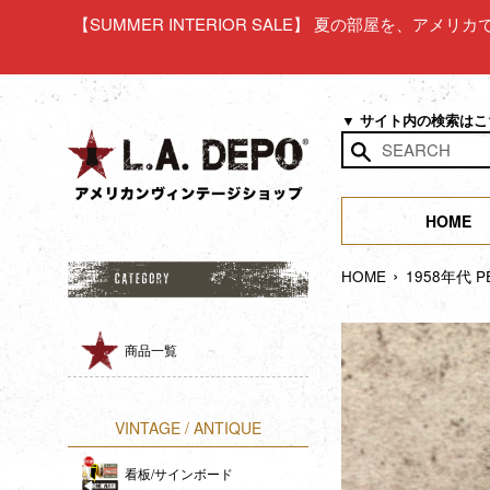
コ
【SUMMER INTERIOR SALE】 夏の部屋を、アメ
ン
テ
ン
ツ
▼ サイト内の検索は
に
ス
検
キ
索
ッ
HOME
す
プ
る
›
す
HOME
1958年代
る
商品一覧
VINTAGE / ANTIQUE
看板/サインボード