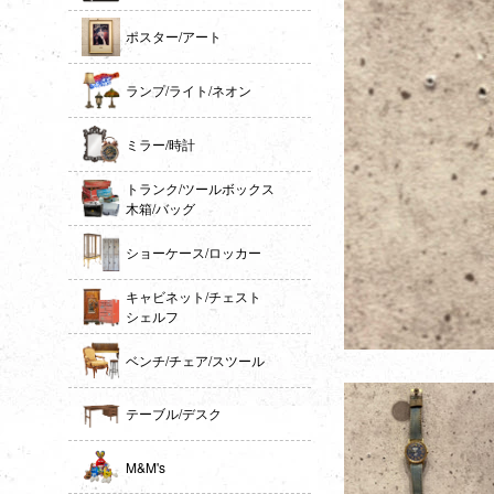
ポスター/アート
ランプ/ライト/ネオン
ミラー/時計
トランク/ツールボックス
木箱/バッグ
ショーケース/ロッカー
キャビネット/チェスト
シェルフ
ベンチ/チェア/スツール
テーブル/デスク
M&M's