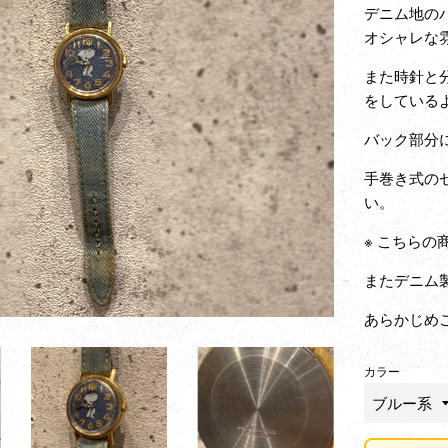
デニム地の
オシャレな
また時針と
をしている
バック部分
手巻き式の
い。
※ こちら
またデニム
あらかじめ
カラー