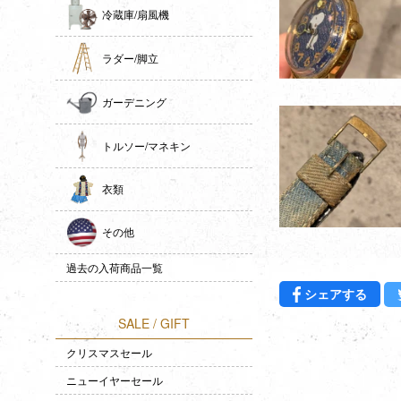
冷蔵庫/扇風機
ラダー/脚立
ガーデニング
トルソー/マネキン
衣類
その他
過去の入荷商品一覧
Fac
シェアする
SALE / GIFT
クリスマスセール
ニューイヤーセール