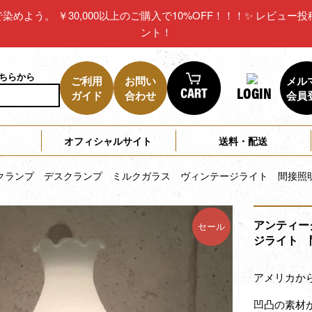
リカで染めよう。 ￥30,000以上のご購入で10%OFF！！！✨ レビ
ント！
こちらから
ご利用
お問い
メル
LOGIN
ガイド
合わせ
会員
オフィシャルサイト
送料・配送
クランプ デスクランプ ミルクガラス ヴィンテージライト 間接照
アンティー
セール
ジライト 
アメリカか
凹凸の素材