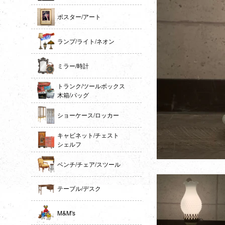
ポスター/アート
ランプ/ライト/ネオン
ミラー/時計
トランク/ツールボックス
木箱/バッグ
ショーケース/ロッカー
キャビネット/チェスト
シェルフ
ベンチ/チェア/スツール
テーブル/デスク
M&M's