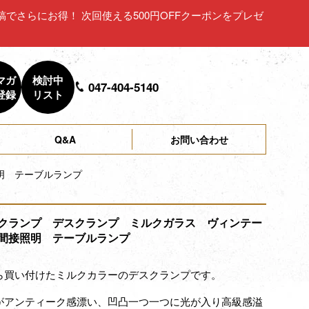
ュー投稿でさらにお得！ 次回使える500円OFFクーポンをプレゼ
マガ
検討中
047-404-5140
登録
リスト
Q&A
お問い合わせ
明 テーブルランプ
クランプ デスクランプ ミルクガラス ヴィンテー
間接照明 テーブルランプ
ら買い付けたミルクカラーのデスクランプです。
がアンティーク感漂い、凹凸一つ一つに光が入り高級感溢