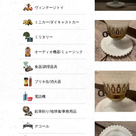
ヴィンテージトイ
ミニカー/ダイキャストカー
ミリタリー
オーディオ機器/ミュージック
食器/調理器具
ブリキ缶/消火器
電話機
鉛筆削り/地球儀/事務用品
デコール