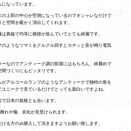
ムになっています。
スの上部の中心が空洞になっているのでオシャレなだけで
りと空間を暖かく演出してくれます。
縁は真鍮で均等に模様が並んでいてとても綺麗です。
フのようなツマミをクルクル回すとカチッと音が鳴り電気
。
ラーなのでアンティーク調の部屋にはもちろん、綺麗めで
空間づくりにもピッタリです。
ムがアルコールランプのようなアンティークで独特の形を
でユニークで見ているだけでとっても面白いですよね。
口で日本の規格とも合います。
る擦れや傷、劣化が見受けられます。
だける方のみ購入して頂きますようお願い致します。