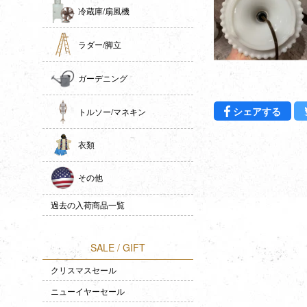
冷蔵庫/扇風機
ラダー/脚立
ガーデニング
Fac
シェアする
トルソー/マネキン
衣類
その他
過去の入荷商品一覧
SALE / GIFT
クリスマスセール
ニューイヤーセール