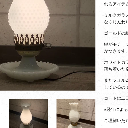
れるアイテ
ミルクガラ
なくじんわ
ゴールドの
鍵がモチー
がつきます
ホワイトカ
落ち着いた
またフォル
しているの
コードは二
※経年によ
ご理解いた