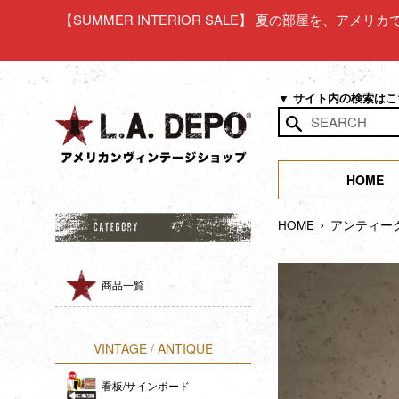
コ
【SUMMER INTERIOR SALE】 夏の部屋を、アメ
ン
テ
ン
ツ
▼ サイト内の検索は
に
ス
検
キ
索
ッ
HOME
す
プ
る
›
す
HOME
アンティー
る
商品一覧
VINTAGE / ANTIQUE
看板/サインボード