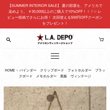
コ
【SUMMER INTERIOR SALE】 夏の部屋を、アメリカで
ン
染めよう。 ￥30,000以上のご購入で10%OFF！！！✨ レ
テ
ビュー投稿でさらにお得！ 次回使える500円OFFクーポン
ン
をプレゼント！
ツ
に
ス
キ
ッ
プ
メ
す
ニ
る
›
HOME
バインダー クリップボード フォトホルダー ブラッ
ュ
クボード メモホルダー 黒板 ヴィンテージ
ー