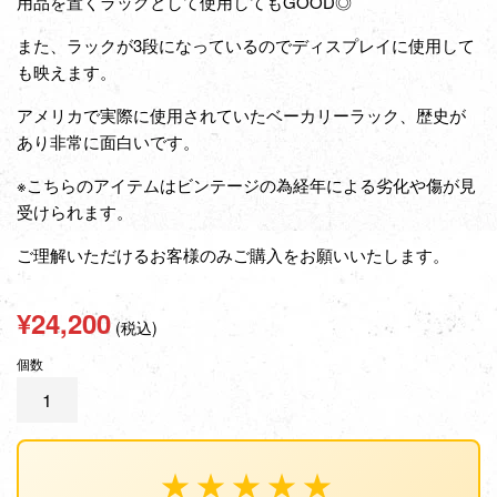
用品を置くラックとして使用してもGOOD◎
また、ラックが3段になっているのでディスプレイに使用して
も映えます。
アメリカで実際に使用されていたベーカリーラック、歴史が
あり非常に面白いです。
※こちらのアイテムはビンテージの為経年による劣化や傷が見
受けられます。
ご理解いただけるお客様のみご購入をお願いいたします。
通
¥24,200
(税込)
常
個数
価
格
★★★★★