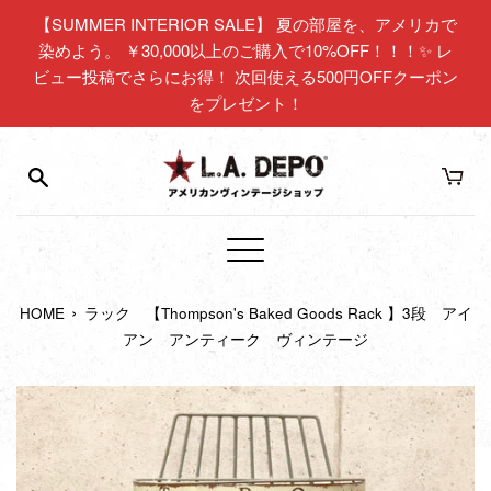
コ
【SUMMER INTERIOR SALE】 夏の部屋を、アメリカで
ン
染めよう。 ￥30,000以上のご購入で10%OFF！！！✨ レ
テ
ビュー投稿でさらにお得！ 次回使える500円OFFクーポン
ン
をプレゼント！
ツ
に
ス
キ
ッ
プ
メ
す
ニ
る
›
HOME
ラック 【Thompson's Baked Goods Rack 】3段 アイ
ュ
アン アンティーク ヴィンテージ
ー