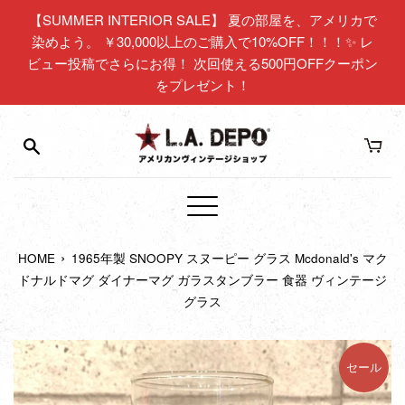
コ
【SUMMER INTERIOR SALE】 夏の部屋を、アメリカで
ン
染めよう。 ￥30,000以上のご購入で10%OFF！！！✨ レ
テ
ビュー投稿でさらにお得！ 次回使える500円OFFクーポン
ン
をプレゼント！
ツ
に
ス
キ
ッ
プ
メ
す
ニ
る
›
HOME
1965年製 SNOOPY スヌーピー グラス Mcdonald's マク
ュ
ドナルドマグ ダイナーマグ ガラスタンブラー 食器 ヴィンテージ
ー
グラス
セール