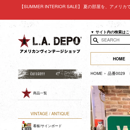
コ
【SUMMER INTERIOR SALE】 夏の部屋を、アメ
ン
テ
ン
ツ
▼ サイト内の検索は
に
ス
検
キ
索
ッ
HOME
す
プ
る
›
す
HOME
品番0029
る
商品一覧
VINTAGE / ANTIQUE
看板/サインボード