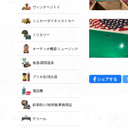
ヴィンテージトイ
ミニカー/ダイキャストカー
ミリタリー
オーディオ機器/ミュージック
食器/調理器具
ブリキ缶/消火器
Fac
シェアする
電話機
鉛筆削り/地球儀/事務用品
デコール