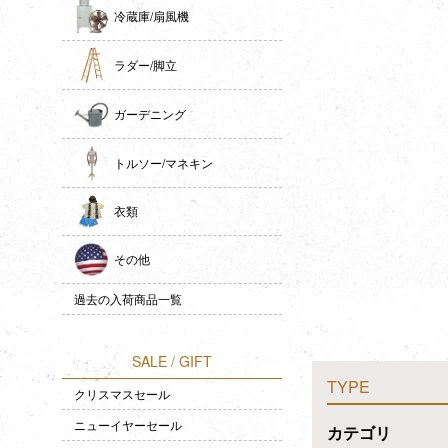
冷蔵庫/扇風機
ラダー/脚立
ガーデニング
トルソー/マネキン
衣類
その他
過去の入荷商品一覧
SALE / GIFT
TYPE
クリスマスセール
ニューイヤーセール
カテゴリ