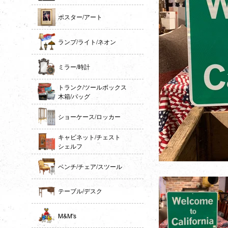
ポスター/アート
ランプ/ライト/ネオン
ミラー/時計
トランク/ツールボックス
木箱/バッグ
ショーケース/ロッカー
キャビネット/チェスト
シェルフ
ベンチ/チェア/スツール
テーブル/デスク
M&M's