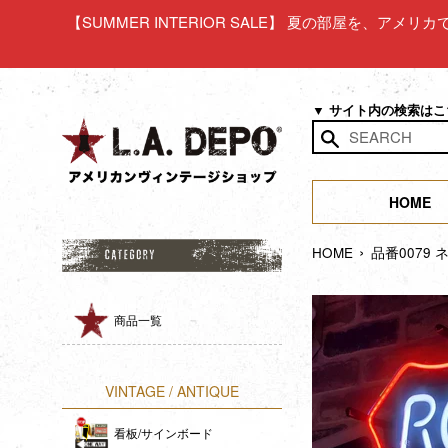
コ
【SUMMER INTERIOR SALE】 夏の部屋を、アメ
ン
テ
ン
ツ
▼ サイト内の検索は
に
ス
検
キ
索
ッ
HOME
す
プ
る
›
す
HOME
品番0079 
る
商品一覧
VINTAGE / ANTIQUE
看板/サインボード