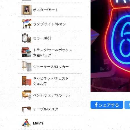
ポスター/アート
ランプ/ライト/ネオン
ミラー/時計
トランク/ツールボックス
木箱/バッグ
ショーケース/ロッカー
キャビネット/チェスト
シェルフ
ベンチ/チェア/スツール
Fac
シェアする
テーブル/デスク
M&M's