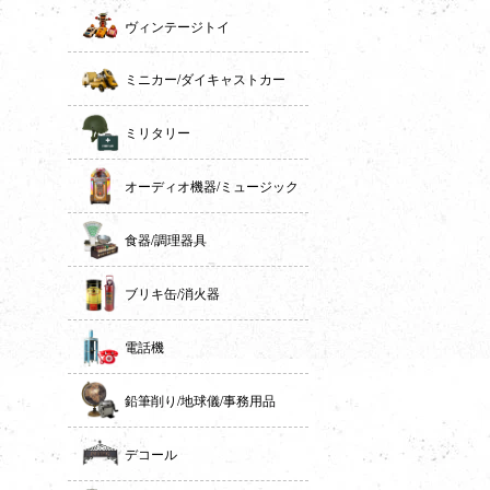
ヴィンテージトイ
ミニカー/ダイキャストカー
ミリタリー
オーディオ機器/ミュージック
食器/調理器具
ブリキ缶/消火器
電話機
鉛筆削り/地球儀/事務用品
デコール