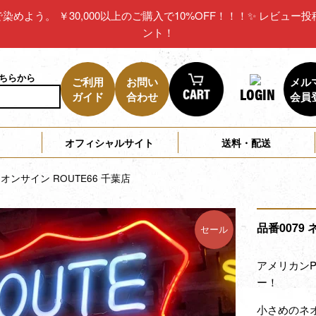
リカで染めよう。 ￥30,000以上のご購入で10%OFF！！！✨ レビ
ント！
こちらから
ご利用
お問い
メル
LOGIN
ガイド
合わせ
会員
オフィシャルサイト
送料・配送
ネオンサイン ROUTE66 千葉店
品番0079 
セール
アメリカン
ー！
小さめのネ