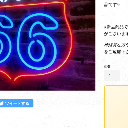
品です✨
※新品商品
がごさいま
神経質な方
をご遠慮下
個数
ebookでシェアする
Twitterに投稿する
ツイートする