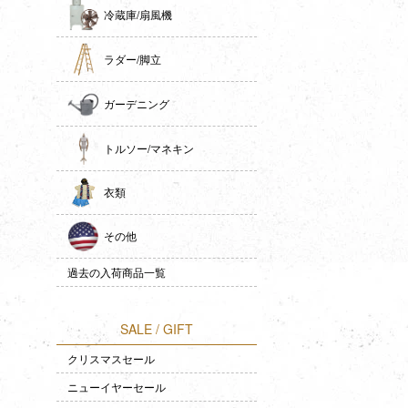
冷蔵庫/扇風機
ラダー/脚立
ガーデニング
トルソー/マネキン
衣類
その他
過去の入荷商品一覧
SALE / GIFT
クリスマスセール
ニューイヤーセール